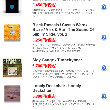
3,450円(税込)
US西海岸シーンの古参による、ハードウェア・ライヴ音
源化シリーズ第2弾。熱くパワフルなハウス・トラック
ス！
Black Rascals / Cassio Ware /
Blaze / Alex & Rai - The Sound Of
Slip 'n' Slide, Vol. 1
3,250円(税込)
ニュージャージー古株Blazeの手による不朽のハウス古典
を[Slip N Slide]がコンパイル。"Keeping My
Mind"や"Moonwalk"をはじめ全曲最高です!!
Sloy Gange - Tunnelrytmer
6,700円(税込)
ノルウェーの[Lyskestrek]発、当地の3ピース・バンドに
よる豊かな滋味と中毒性を孕んだサイケ・ファンク～イ
ンスト・ヒップホップ路線の好アルバム。
Lonely Deckchair - Lonely
Deckchair
5,300円(税込)
[NuNorthern Soul]発、晴れやかで澄んだ空気感とリゾー
ト感が漂う極上のダウンテンポ・バレアリック・アルバ
ム。