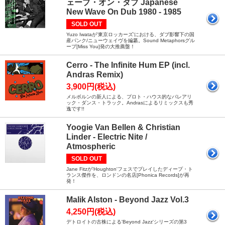
ェーブ・オン・ダブ Japanese
New Wave On Dub 1980 - 1985
SOLD OUT
Yuzo Iwataが'東京ロッカーズ’における、ダブ影響下の国
産パンク/ニューウェイヴを編纂。Sound Metaphorsグル
ープ[Miss You]発の大推薦盤！
Cerro - The Infinite Hum EP (incl.
Andras Remix)
3,900円(税込)
メルボルンの新人による、プロト・ハウス的なバレアリ
ック・ダンス・トラック。Andrasによるリミックスも秀
逸です!!
Yoogie Van Bellen & Christian
Linder - Electric Nite /
Atmospheric
SOLD OUT
Jane Fitzが'Houghton'フェスでプレイしたディープ・ト
ランス傑作を、ロンドンの名店[Phonica Records]が再
発！
Malik Alston - Beyond Jazz Vol.3
4,250円(税込)
デトロイトの古株による'Beyond Jazz'シリーズの第3