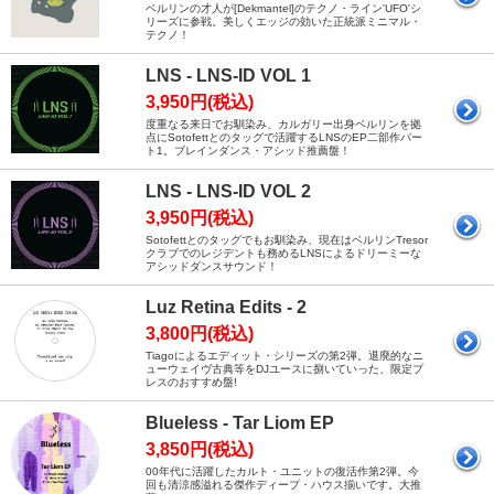
ベルリンの才人が[Dekmantel]のテクノ・ライン'UFO'シ
リーズに参戦。美しくエッジの効いた正統派ミニマル・
テクノ！
LNS - LNS-ID VOL 1
3,950円(税込)
度重なる来日でお馴染み、カルガリー出身ベルリンを拠
点にSotofettとのタッグで活躍するLNSのEP二部作パー
ト1。ブレインダンス・アシッド推薦盤！
LNS - LNS-ID VOL 2
3,950円(税込)
Sotofettとのタッグでもお馴染み、現在はベルリンTresor
クラブでのレジデントも務めるLNSによるドリーミーな
アシッドダンスサウンド！
Luz Retina Edits - 2
3,800円(税込)
Tiagoによるエディット・シリーズの第2弾。退廃的なニ
ューウェイヴ古典等をDJユースに捌いていった、限定プ
レスのおすすめ盤!
Blueless - Tar Liom EP
3,850円(税込)
00年代に活躍したカルト・ユニットの復活作第2弾。今
回も清涼感溢れる傑作ディープ・ハウス揃いです。大推