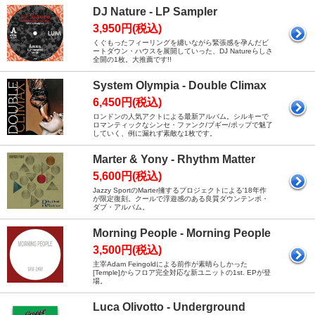
DJ Nature - LP Sampler
3,950円(税込)
くぐもったフィーリングを纏いながら緊張感を孕んだビ
ートダウン・ハウスを展開していった、DJ Natureらしさ
全開の1枚。大推薦です!!
System Olympia - Double Climax
6,450円(税込)
ロンドンの人気アクトによる最新アルバム。シルキーで
ロマンティックなシンセ・ファンク/ブギー/ポップで魅了
していく、例に漏れず素敵な1枚です。
Marter & Yony - Rhythm Matter
5,600円(税込)
Jazzy SportのMarter擁するプロジェクトによる'18年作
が限定復刻。クールで浮遊感のある良質ダウンテンポ・
ダブ・アルバム。
Morning People - Morning People
3,500円(税込)
主宰Adam Feingoldによる前作が素晴らしかった
[Temple]からフロア完全対応な新ユニットの1st. EPが登
場。
Luca Olivotto - Underground