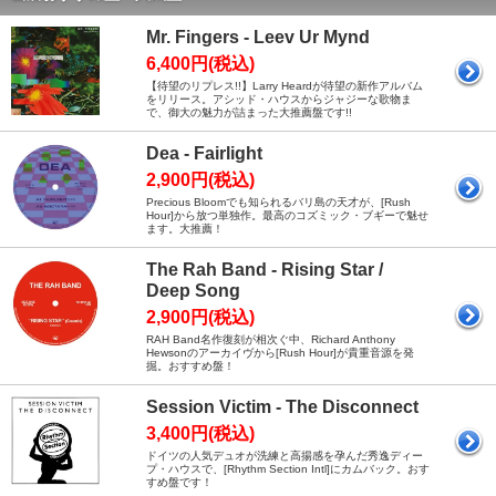
Mr. Fingers - Leev Ur Mynd
6,400円(税込)
【待望のリプレス!!】Larry Heardが待望の新作アルバム
をリリース。アシッド・ハウスからジャジーな歌物ま
で、御大の魅力が詰まった大推薦盤です!!
Dea - Fairlight
2,900円(税込)
Precious Bloomでも知られるバリ島の天才が、[Rush
Hour]から放つ単独作。最高のコズミック・ブギーで魅せ
ます。大推薦！
The Rah Band - Rising Star /
Deep Song
2,900円(税込)
RAH Band名作復刻が相次ぐ中、Richard Anthony
Hewsonのアーカイヴから[Rush Hour]が貴重音源を発
掘。おすすめ盤！
Session Victim - The Disconnect
3,400円(税込)
ドイツの人気デュオが洗練と高揚感を孕んだ秀逸ディー
プ・ハウスで、[Rhythm Section Intl]にカムバック。おす
すめ盤です！