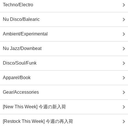
Techno/Electro
Nu Disco/Balearic
Ambient/Experimental
Nu Jazz/Downbeat
Disco/Soul/Funk
Apparel/Book
Gear/Accessories
[New This Week] 今週の新入荷
[Restock This Week] 今週の再入荷