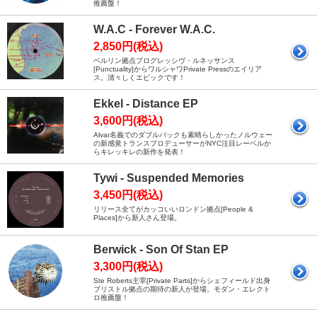
推薦盤！
W.A.C - Forever W.A.C.
2,850円(税込)
ベルリン拠点プログレッシヴ・ルネッサンス
[Punctuality]からワルシャワPrivate Pressのエイリア
ス。清々しくエピックです！
Ekkel - Distance EP
3,600円(税込)
Alvar名義でのダブルパックも素晴らしかったノルウェー
の新感覚トランスプロデューサーがNYC注目レーベルか
らキレッキレの新作を発表！
Tywi - Suspended Memories
3,450円(税込)
リリース全てがカッコいいロンドン拠点[People &
Places]から新人さん登場。
Berwick - Son Of Stan EP
3,300円(税込)
Ste Roberts主宰[Private Parts]からシェフィールド出身
ブリストル拠点の期待の新人が登場。モダン・エレクト
ロ推薦盤！