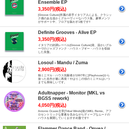
Ensemble EP
3,350円(税込)
[Groove Culture]所属の若手イタリア人による、クラシッ
ク感のある温かくグルーヴィーなハウス集。豪華メンツ
がサポート中、フロアを賑わす1枚です!!
Definite Grooves - Alive EP
3,350円(税込)
イタリアの好調レーベル[Groove Culture]発、温かいグル
ーヴのジャズファンク・ハウス～ブギー・ハウスを収録
した良盤。
Losoul - Mandu / Zuma
2,900円(税込)
独ミニマル・ハウス先駆者が1997年に[Playhouse]から
放った名作が遂に再発！やはりこの頃のミニマルはいつ
までも美味しいです。
Adultnapper - Monitor (MKL vs
BGSS rework)
4,050円(税込)
Antonio Ocasio主宰[Tribal Winds]発のMKL Remix。アフ
ロセントリックな要素を含みながらディープなムードの
ハウスを展開していくおすすめ盤です!!
Flammer Dance Band - Onyea /