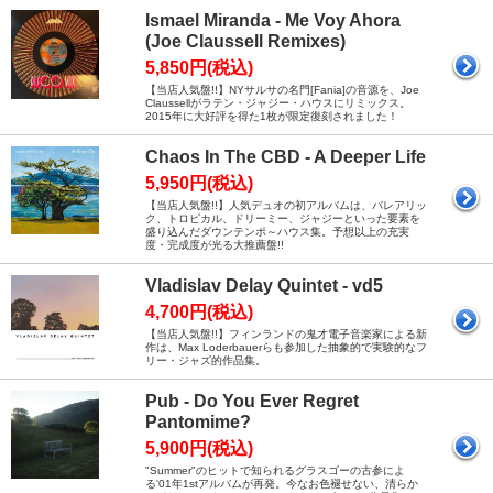
Ismael Miranda - Me Voy Ahora
(Joe Claussell Remixes)
5,850円(税込)
【当店人気盤!!】NYサルサの名門[Fania]の音源を、Joe
Claussellがラテン・ジャジー・ハウスにリミックス。
2015年に大好評を得た1枚が限定復刻されました！
Chaos In The CBD - A Deeper Life
5,950円(税込)
【当店人気盤!!】人気デュオの初アルバムは、バレアリッ
ク、トロピカル、ドリーミー、ジャジーといった要素を
盛り込んだダウンテンポ～ハウス集。予想以上の充実
度・完成度が光る大推薦盤!!
Vladislav Delay Quintet - vd5
4,700円(税込)
【当店人気盤!!】フィンランドの鬼才電子音楽家による新
作は、Max Loderbauerらも参加した抽象的で実験的なフ
リー・ジャズ的作品集。
Pub - Do You Ever Regret
Pantomime?
5,900円(税込)
"Summer"のヒットで知られるグラスゴーの古参によ
る'01年1stアルバムが再発。今なお色褪せない、清らか