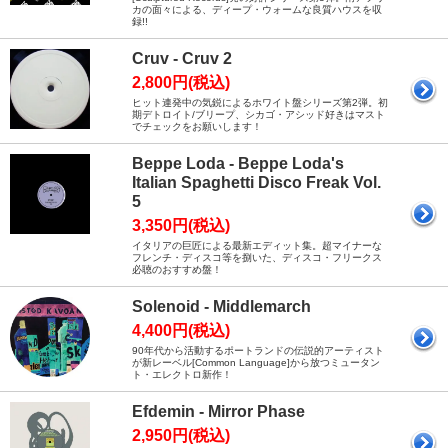
カの面々による、ディープ・ウォームな良質ハウスを収
録!!
Cruv - Cruv 2
2,800円(税込)
ヒット連発中の気鋭によるホワイト盤シリーズ第2弾。初
期デトロイト/ブリープ、シカゴ・アシッド好きはマスト
でチェックをお願いします！
Beppe Loda - Beppe Loda's
Italian Spaghetti Disco Freak Vol.
5
3,350円(税込)
イタリアの巨匠による最新エディット集。超マイナーな
フレンチ・ディスコ等を捌いた、ディスコ・フリークス
必聴のおすすめ盤！
Solenoid - Middlemarch
4,400円(税込)
90年代から活動するポートランドの伝説的アーティスト
が新レーベル[Common Language]から放つミュータン
ト・エレクトロ新作！
Efdemin - Mirror Phase
2,950円(税込)