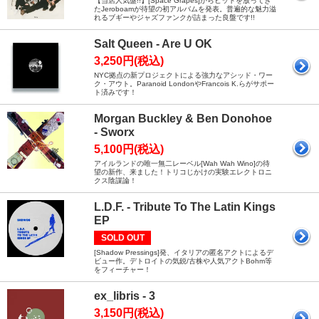
【当店人気盤!!】[Space Grapes]からヒットを放ってき
たJeroboamが待望の初アルバムを発表。普遍的な魅力溢
れるブギーやジャズファンクが詰まった良盤です!!
Salt Queen - Are U OK
3,250円(税込)
NYC拠点の新プロジェクトによる強力なアシッド・ワー
ク・アウト。Paranoid LondonやFrancois K.らがサポー
ト済みです！
Morgan Buckley & Ben Donohoe
- Sworx
5,100円(税込)
アイルランドの唯一無二レーベル[Wah Wah Wino]の待
望の新作、来ました！トリコじかけの実験エレクトロニ
クス陰謀論！
L.D.F. - Tribute To The Latin Kings
EP
SOLD OUT
[Shadow Pressings]発、イタリアの匿名アクトによるデ
ビュー作。デトロイトの気鋭/古株や人気アクトBohm等
をフィーチャー！
ex_libris - 3
3,150円(税込)