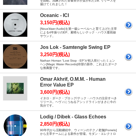
を始動。洗練された音響美学が貫かれた1st. リリースを
届けてくれました！
Oceanic - ICI
3,150円(税込)
[Nous’klaer Audio]を第一級レーベルへと育て上げた主宰
による4年振りのEP、素晴らしいテック・ハウス最前線
サウンド。
Jos Lok - Samtengle Swing EP
3,250円(税込)
Nathan Homan “Lost Stop - EP”が初入荷だったミュン
ヘン[Magic Water Records]待望の新作、これまたダーク
な推薦盤です。
Omar Akhrif, O.M.M. - Human
Error Value EP
3,600円(税込)
イタロ・ダーク・プロッグ/テック・ハウスの注目すべき
リリース。ヘヴィにうねるアシッドラインがまさに今の
気分です。
Lodig / Dibek - Glass Echoes
2,850円(税込)
90年代から活動継続中、ウィーンのテクノ老舗[Pomelo]
から主宰チームによる新作が登場。モダン・エレクトロ