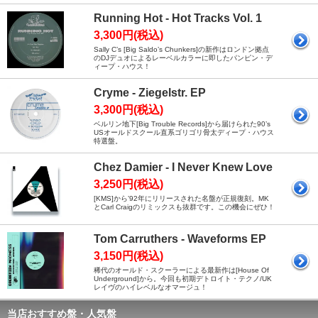
Running Hot - Hot Tracks Vol. 1
3,300円(税込)
Sally C’s [Big Saldo’s Chunkers]の新作はロンドン拠点
のDJデュオによるレーベルカラーに即したパンピン・デ
ィープ・ハウス！
Cryme - Ziegelstr. EP
3,300円(税込)
ベルリン地下[Big Trouble Records]から届けられた90’s
USオールドスクール直系ゴリゴリ骨太ディープ・ハウス
特選盤。
Chez Damier - I Never Knew Love
3,250円(税込)
[KMS]から’92年にリリースされた名盤が正規復刻。MK
とCarl Craigのリミックスも抜群です。この機会にぜひ！
Tom Carruthers - Waveforms EP
3,150円(税込)
稀代のオールド・スクーラーによる最新作は[House Of
Underground]から。今回も初期デトロイト・テクノ/UK
レイヴのハイレベルなオマージュ！
当店おすすめ盤・人気盤