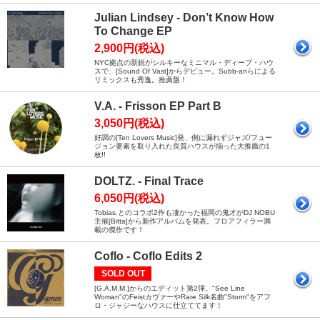
Julian Lindsey - Don’t Know How
To Change EP
2,900円(税込)
NYC拠点の新鋭がシルキーなミニマル・ディープ・ハウ
スで、[Sound Of Vast]からデビュー。Subb-anらによる
リミックスも秀逸。推薦盤！
V.A. - Frisson EP Part B
3,050円(税込)
好調の[Ten Lovers Music]発、例に漏れずジャズ/フュー
ジョン要素を取り入れた良質ハウスが揃った大推薦の1
枚!!
DOLTZ. - Final Trace
6,050円(税込)
Tobias.とのコラボ2作も凄かった福岡の鬼才がDJ NOBU
主催[Bitta]から新作アルバムを発表。フロアフィラー満
載の傑作です！
Coflo - Coflo Edits 2
SOLD OUT
[G.A.M.M.]からのエディット第2弾。"See Line
Woman"のFeistカヴァーやRare Silk名曲"Storm"をアフ
ロ・ジャジーなハウスに仕立ててます！