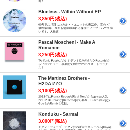
薦！
Blueless - Within Without EP
3,850円(税込)
00年代に活躍したカルト・ユニットの復活作、(恐らく)
最終第3弾。今回も清涼感溢れる傑作ディープ・ハウス揃
いです。大推薦！
Pascal Moscheni - Make A
Romance
3,250円(税込)
'Polifonic Festival'のレジデントDJが[M.A.D Records]か
らソロデビュー。享楽的で即戦力のハウス・トラック
ス！
The Martinez Brothers -
H2DAIZZO
3,100円(税込)
2012年にFranck Rogerの[Real Tone]から放った人気
作"H 2 Da Izzo"が[Defected]から再発。ButchやPeggy
GouらのRemixも収録。
Konduku - Sarmal
3,000円(税込)
モダン・ディープ・テクノ技巧派が主宰レーベル[Hayal]