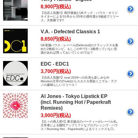
8,900円(税込)
【当店人気盤!!】再評価進むUKテック・ハウス・オリジ
ネイターによる’01年から’05年の傑作選が3枚組でリリー
ス。大推薦です!!
V.A. - Defected Classics 1
8,650円(税込)
UK老舗ハウス・レーベル[Defected]のクラシックスを集
めた2枚組コンピ。もしこの中で2～3曲持っていない音
源があれば買っておいていいのでは？
EDC - EDC1
3,700円(税込)
【当店人気盤!!】rural 2026への出演も楽しみなAl
Wootton主宰の[Trule]からスカスカ骨組ミニマル・テク
ノの素晴らしいリリース！
Al Jones - Tokyo Lipstick EP
(incl. Running Hot / Paperkraft
Remixes)
3,000円(税込)
【久々の再入荷!!】東京拠点のパーティーがレーベル化。
主宰者による陽性アップリフトなプログレッシヴ・ハウ
ス！Running Hot、Paperkraftによるリミックスも◎。