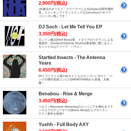
2,900円(税込)
UK拠点のオールド・スクーラーによる[Skylax]3部作最終
章。ジャッキンでメランコリックなCarruthersクオリテ
ィにハズレ無しです！
DJ Soch - Let Me Tell You EP
3,350円(税込)
ロンドン拠点[Wolf Music]発、イタリアのベテランによる
最新作。[Shelter]や[Strictly Rhythm]黄金期に通じるエッ
センシャルなディープ・ハウス！
Startled Insects - The Antenna
Years
6,450円(税込)
80’s ブリストル産のめちゃくちゃカッコいいポスト・パ
ンクの傑作音源コンピが[WRWTFWW}から登場、大推
薦！
Benabou - Rise & Merge
3,450円(税込)
ベルリンManmade Masteringのエンジニアを務めるフラ
ンス人プロデューサーが[Blank Mind]からブロークン・
テクノ新作を発表!!
Yushh - Full Body AXY