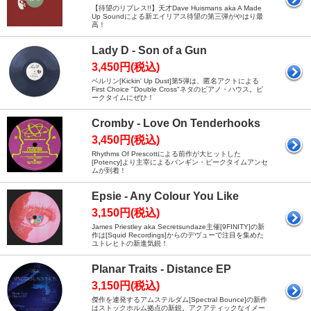
【待望のリプレス!!】天才Dave Huismans aka A Made
Up Soundによる新エイリアス待望の第三弾がやはり最
高！
Lady D - Son of a Gun
3,450円(税込)
ベルリン[Kickin' Up Dust]第5弾は、匿名アクトによる
First Choice "Double Cross"ネタのピアノ・ハウス。ピ
ークタイムにぜひ！
Cromby - Love On Tenderhooks
3,450円(税込)
Rhythms Of Prescottによる前作が大ヒットした
[Potency]より主宰によるバンギン・ピークタイムアンセ
ムが到着！
Epsie - Any Colour You Like
3,150円(税込)
James Priestley aka Secretsundaze主催[9FINITY]の新
作は[Squid Recordings]からのデヴューで注目を集めた
ユトレヒトの新進気鋭！
Planar Traits - Distance EP
3,150円(税込)
傑作を連発するアムステルダム[Spectral Bounce]の新作
はストックホルム拠点の新鋭。アクアティックなイメー