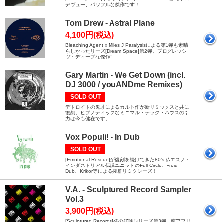
デヴュー、パワフルな傑作です！
Tom Drew - Astral Plane
4,100円(税込)
Bleaching Agent x Miles J Paralysisによる第1弾も素晴
らしかったリーズ[Dream Space]第2弾。プログレッシ
ヴ・ディープな傑作!!
Gary Martin - We Get Down (incl.
DJ 3000 / youANDme Remixes)
SOLD OUT
デトロイトの鬼才によるカルト作が新リミックスと共に
復刻。ヒプノティックなミニマル・テック・ハウスの引
力は今も健在です。
Vox Populi! - In Dub
SOLD OUT
[Emotional Rescue]が復刻を続けてきた80’s 仏エスノ・
インダストリアル伝説ユニットのFull Circle、Froid
Dub、Krikor等による抜群リミクシーズ！
V.A. - Sculptured Record Sampler
Vol.3
3,900円(税込)
[Sculptured Records]発の好評シリーズ第3弾。南アフリ