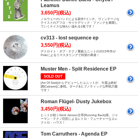
Leamus
3,650円(税込)
ノルウェーのバンドによる新作7インチ。ヴィンテージな
テイストのアフロ・サイケデリック・ファンクを展開し
ていくナイスな味わい溢れる1枚です！
cv313 - lost sequence ep
3,550円(税込)
デトロイト・ダブ・テクノ重鎮ユニットの2015年作が
Poleによるリマスタリングで待望の再発！
Muster Men - Split Residence EP
SOLD OUT
[Art Of Dark]からデビューしたユニットが、今度は絶好
調[Cabaret]に参戦。ダーク&ヒプノティックな即戦力盤
です！
Roman Flügel- Dusty Jukebox
3,450円(税込)
ヒットが続くGerd Janson主宰[Running Back]発、ジャ
ーマン・テクノ巨匠によるレトロ・フューチャーなエレ
クトロ・ハウス！
Tom Carruthers - Agenda EP