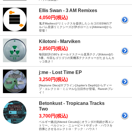
Ellis Swan - 3 AM Remixes
4,050円(税込)
鬼才Madteoがリミックスを提供したシカゴのSSWのア
ルバム音源リミクシーズが伊ボローニャ[Altrimenti]から
登場！
Kilotoni - Marviken
2,850円(税込)
毎回好評の90’s オールドスクール直系テクノ[Kilotoni]の
5番。今回もゴリゴリの実機系テクスチャーがたまらんカ
ッコ良さ！
j:me - Lost Time EP
3,250円(税込)
[Neptune Discs]サブライン[Jupiter’s Depth]からディー
プ・エレクトロ・ミニマルな注目作が登場。Rareshプレ
イ！
Betonkust - Tropicana Tracks
Two
3,700円(税込)
ベルギー拠点[Altered Circuits]にオランダの気鋭が再エン
トリー。ベルジャン・ニュービートやダッチ・ハウスを
彷彿とさせるエレクトロ・テック・ハウス！