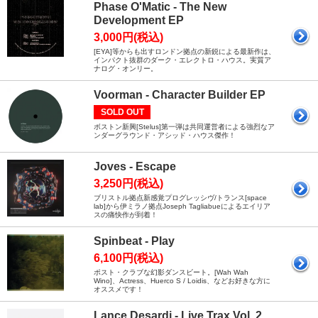
Phase O'Matic - The New
Development EP
3,000円(税込)
[EYA]等からも出すロンドン拠点の新鋭による最新作は、
インパクト抜群のダーク・エレクトロ・ハウス。実質ア
ナログ・オンリー。
Voorman - Character Builder EP
SOLD OUT
ボストン新興[Stelus]第一弾は共同運営者による強烈なア
ンダーグラウンド・アシッド・ハウス傑作！
Joves - Escape
3,250円(税込)
ブリストル拠点新感覚プログレッシヴ/トランス[space
lab]から伊ミラノ拠点Joseph Tagliabueによるエイリア
スの痛快作が到着！
Spinbeat - Play
6,100円(税込)
ポスト・クラブな幻影ダンスビート。[Wah Wah
Wino]、Actress、Huerco S / Loidis、などお好きな方に
オススメです！
Lance Desardi - Live Trax Vol. 2