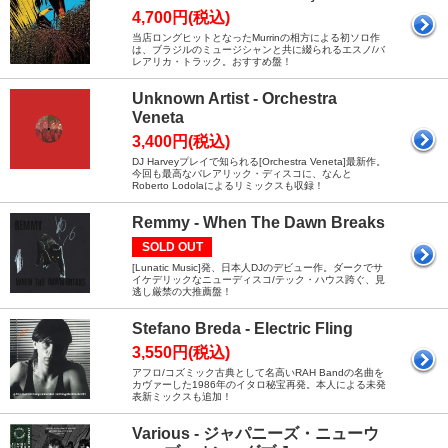
4,700円(税込)
当店ロングヒットとなったMurrinの相方による初ソロ作
は、ブラジルのミュージシャンと共に綴られるエスノ/バ
レアリカ・トラック。おすすめ盤！
Unknown Artist - Orchestra
Veneta
3,400円(税込)
DJ Harveyプレイで知られる[Orchestra Veneta]最新作。
今回も最高なバレアリック・ディスコに、なんと
Roberto Lodolaによるリミックスも収録！
Remmy - When The Dawn Breaks
SOLD OUT
[Lunatic Music]発、日本人DJのデビュー作。ダークでサ
イケデリックなニューディスコ/テック・ハウス跨ぐ、見
逃し厳禁の大推薦盤！
Stefano Breda - Electric Fling
3,550円(税込)
アフロ/コズミック古典として名高いRAH Bandの名曲を
カヴァーした1986年のイタロ秘宝再発。本人による未発
表新ミックスも追加！
Various - ジャパニーズ・ニューウ