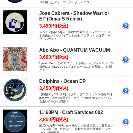
ジを纏ったディープ・テック・ハウス。
Jose Cabrera - Shadow Warrior
EP (Omar S Remix)
3,450円(税込)
スペイン[Apnea]発、当地の気鋭によるシカゴ/デトロイ
ト方面にインスパイアされたヒプノティックなディー
プ・ハウス！
Abo Abo - QUANTUM VACUUM
3,600円(税込)
Spekki Webuとのスプリットも凄かったフィレンツェの
気鋭によるK.O.P. 32プロデュースによる素晴らしい新
作！
Dolphins - Ocean EP
3,450円(税込)
【待望のリプレス!!】イタロ・プログレッシヴ発掘専科
[Sleeve Records]第5弾。アーリー90’s NYCディープに
も近いクールな傑作！
11:68PM - Craft Services 002
2,850円(税込)
前二作が好評を博したベルリンの新進気鋭による自主レ
ーベル第二弾。既に安心、信頼の実績の機能的テック・
ハウス推薦盤!!