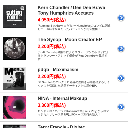
Kerri Chandler / Dee Dee Brave -
Tony Humphries Acetates
4,050円(税込)
[Running Back]から出たTony Humphriesのコンピに関連
して、当時未発表だったバージョンが初音盤化！
The Sysop - Moon Creator EP
2,200円(税込)
[Borft Records]界隈等によるスウェーデンのトリオによ
るトランシー・アシッド傑作が[Fett Distro]から登場で
す！
pdqb - Maximalism
2,200円(税込)
DJ Sotofettのエレクトロ路線の面白さが堪能出来るリミ
ックスを収録した話題アーティストの新作EP。
NINA - Internal Makeup
3,300円(税込)
ロンドンの人気デュオKassian主宰[Faux Poly]からのフ
ィジカルリリース第3弾はUKベース期待の新人！
Terry Francis - Digitec