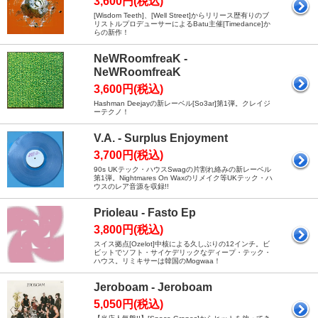
3,600円(税込)
[Wisdom Teeth]、[Well Street]からリリース歴有りのブ
リストルプロデューサーによるBatu主催[Timedance]か
らの新作！
NeWRoomfreaK -
NeWRoomfreaK
3,600円(税込)
Hashman Deejayの新レーベル[So3ar]第1弾。クレイジ
ーテクノ！
V.A. - Surplus Enjoyment
3,700円(税込)
90s UKテック・ハウスSwagの片割れ絡みの新レーベル
第1弾。Nightmares On Waxのリメイク等UKテック・ハ
ウスのレア音源を収録!!
Prioleau - Fasto Ep
3,800円(税込)
スイス拠点[Ozelot]中核による久しぶりの12インチ。ビ
ビットでソフト・サイケデリックなディープ・テック・
ハウス。リミキサーは韓国のMogwaa！
Jeroboam - Jeroboam
5,050円(税込)