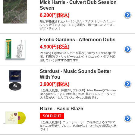
Mick Harris - Culvert Dub Session
Seven
6,200円(税込)
殆ど神格化されたバーミンガム・エクストリームミュー
ジック帝王による[L.I.E.S.]発新作。唯一無二のノイズ・
ダブ・テクノ！
Exotic Gardens - Afternoon Dubs
4,900円(税込)
Peaking Lightsのメンバーが再び[Pinchy & Friends]に登
場。幻想的でトリッピーなエレクトロニック・ダブを展
開していくおすすめ盤です!!
Stardust - Music Sounds Better
With You
3,900円(税込)
【当店人気盤、待望のリプレス!!】Alan BraxeやThomas
Bangalterらによる1998年[Roule]発のフレンチ・タッチ
大名盤が久々にリプレス。今なお最高です。
Blaze - Basic Blaze
SOLD OUT
【当店人気盤!!】ニュージャージーの名手による'97年ア
ルバムが限定リプレス。名曲が詰まった今なお最高な1枚
です！