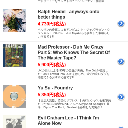
でドリーミーなエレクトロニカ/アンビエント作品集。
Ralph Heidel - anyways.onto
better things
4,730円(税込)
ベルリンの作家によるアンビエント・ジャズ/モダン・ク
ラシカル・アルバム。Jun Miyakeらも参加した素晴らし
い内容です!!
Mad Professor - Dub Me Crazy
Part 5: Who Knows The Secret Of
The Master Tape?
5,900円(税込)
UKの御大による'85年の名盤が再発。The Orbが使用し
た"Fast Forward Into Dub"をはじめ、歯切れ良いダブを
堪能できるおすすめ盤です!!
Yu Su - Foundry
5,350円(税込)
【当店人気盤、待望のリプレス!!】先行シングルも衝撃的
だったYu Su待望の2nd. アルバムが[Short Span]から登
場！Dip In The Pool、Seefeelも参加した充実作！
Evil Graham Lee - I Think I’m
Alone Now