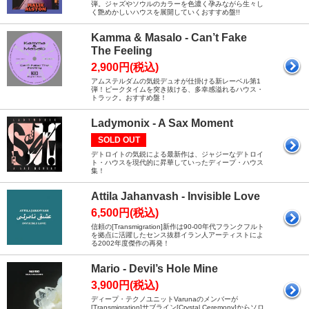
弾。ジャズやソウルのカラーを色濃く孕みながら生々し
く艶めかしいハウスを展開していくおすすめ盤!!
Kamma & Masalo - Can’t Fake
The Feeling
2,900円(税込)
アムステルダムの気鋭デュオが仕掛ける新レーベル第1
弾！ピークタイムを突き抜ける、多幸感溢れるハウス・
トラック。おすすめ盤！
Ladymonix - A Sax Moment
SOLD OUT
デトロイトの気鋭による最新作は、ジャジーなデトロイ
ト・ハウスを現代的に昇華していったディープ・ハウス
集！
Attila Jahanvash - Invisible Love
6,500円(税込)
信頼の[Transmigration]新作は90-00年代フランクフルト
を拠点に活躍したセンス抜群イラン人アーティストによ
る2002年度傑作の再発！
Mario - Devil’s Hole Mine
3,900円(税込)
ディープ・テクノユニットVarunaのメンバーが
[Transmigration]サブライン[Crystal Ceremony]からソロ