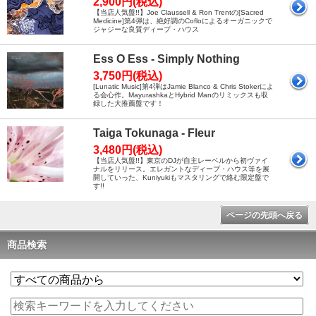
2,900円(税込)
【当店人気盤!!】Joe Claussell & Ron Trentの[Sacred
Medicine]第4弾は、絶好調のCofloによるオーガニックで
ジャジーな良質ディープ・ハウス
Ess O Ess - Simply Nothing
3,750円(税込)
[Lunatic Music]第4弾はJamie Blanco & Chris Stokerによ
る会心作。MayurashkaとHybrid Manのリミックスも収
録した大推薦盤です！
Taiga Tokunaga - Fleur
3,480円(税込)
【当店人気盤!!】東京のDJが自主レーベルから初ヴァイ
ナルをリリース。エレガントなディープ・ハウス等を展
開していった、Kuniyukiもマスタリングで絡む限定盤で
す!!
ページの先頭へ戻る
商品検索