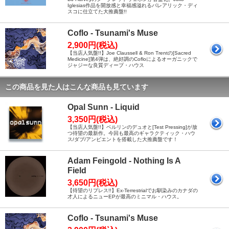
Iglesias作品を開放感と幸福感溢れるバレアリック・ディ
スコに仕立てた大推薦盤!!
Coflo - Tsunami's Muse
2,900円(税込)
【当店人気盤!!】Joe Claussell & Ron Trentの[Sacred
Medicine]第4弾は、絶好調のCofloによるオーガニックで
ジャジーな良質ディープ・ハウス
この商品を見た人はこんな商品も見ています
Opal Sunn - Liquid
3,350円(税込)
【当店人気盤!!】ベルリンのデュオと[Test Pressing]が放
つ待望の最新作。今回も最高のギャラクティック・ハウ
ス/ダブ/アンビエントを搭載した大推薦盤です！
Adam Feingold - Nothing Is A
Field
3,650円(税込)
【待望のリプレス!!】Ex-Terrestrialでお馴染みのカナダの
才人によるニューEPが最高のミニマル・ハウス。
Coflo - Tsunami's Muse