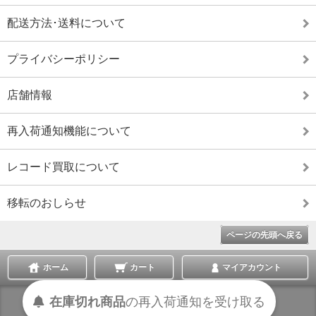
配送方法･送料について
プライバシーポリシー
店舗情報
再入荷通知機能について
レコード買取について
移転のおしらせ
ページの先頭へ戻る
ホーム
カート
マイアカウント
在庫切れ商品
の
再入荷
通知を
受け取る
表示切替 :
スマートフォン
|
PC版