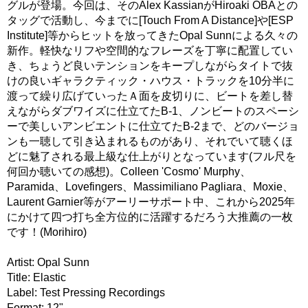
グルが登場。今回は、そのAlex KassianがHiroaki OBAとの
タッグで活動し、今までに[Touch From A Distance]や[ESP
Institute]等からヒットを放ってきたOpal Sunnによる久々の
新作。軽快なリフや空間的なフレーズを丁寧に配置してい
き、ちょうど良いテンションをキープしながらタイトで抜
けの良いギャラクティック・ハウス・トラックを10分半に
渡って繰り広げていったＡ面を皮切りに、ビートを差し替
えながらダブワイズに仕立てたB-1、ノンビートのスペーシ
ーで美しいアンビエントに仕立てたB-2まで、どのバージョ
ンも一聴して引き込まれるものがあり、それでいて聴くほ
どに魅了される最上級な仕上がりとなっています(フル尺を
何回か聴いての感想)。Colleen 'Cosmo' Murphy、
Paramida、Lovefingers、Massimiliano Pagliara、Moxie、
Laurent Garnier等がアーリーサポート中、これから2025年
にかけて四つ打ち全方位的に活躍するだろう大推薦の一枚
です！(Morihiro)
Artist: Opal Sunn
Title: Elastic
Label: Test Pressing Recordings
Format: 12"