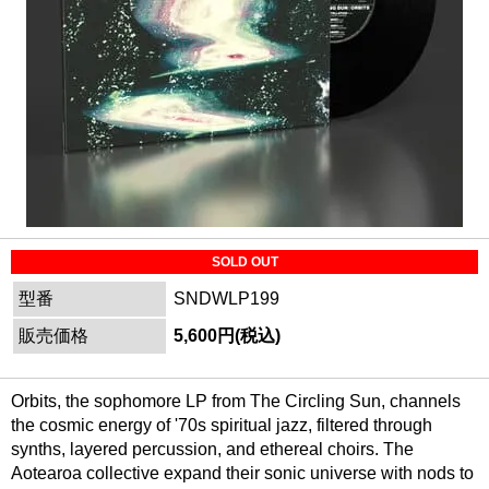
SOLD OUT
型番
SNDWLP199
販売価格
5,600円(税込)
Orbits, the sophomore LP from The Circling Sun, channels
the cosmic energy of '70s spiritual jazz, filtered through
synths, layered percussion, and ethereal choirs. The
Aotearoa collective expand their sonic universe with nods to