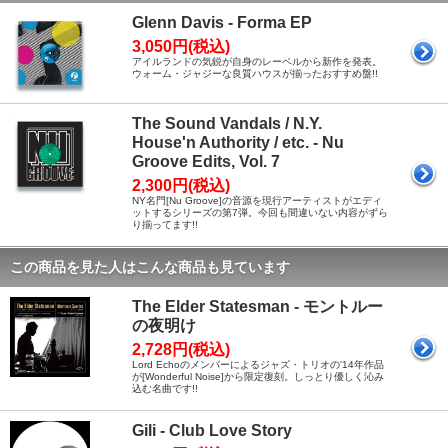
Glenn Davis - Forma EP
3,050円(税込)
アイルランドの気鋭が自身のレーベルから新作を発表。
ウォーム・ジャジーな良質ハウスが揃ったおすすめ盤!!
The Sound Vandals / N.Y.
House'n Authority / etc. - Nu
Groove Edits, Vol. 7
2,300円(税込)
NY名門[Nu Groove]の音源を現行アーティストがエディ
ットするシリーズの第7弾。今回も間違いない内容がずら
り揃ってます!!
この商品を見た人はこんな商品も見ています
The Elder Statesman - モントルー
の夜明け
2,728円(税込)
Lord Echoのメンバーによるジャズ・トリオの'14年作品
が[Wonderful Noise]から限定復刻。しっとり優しく沁み
込む名曲です!!
Gili - Club Love Story