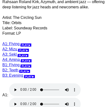
Rahsaan Roland Kirk, Azymuth, and ambient jazz ― offering
deep listening for jazz heads and newcomers alike.
Artist: The Circling Sun
Title: Orbits
Label: Soundway Records
Format: LP
A1: Flying
A2: Mizu
A3: Sekl
A4: Amina
B1: Flying
B2: Teeth
B3: Evening
A1: