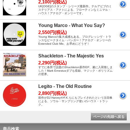
2,100円(税込)
UK[OGE]のスタンプ・シリーズ最新作。テルアビブのミ
ステリアス・アクトによる、フローティンなミニマル・
ハウス！アナログ・オンリーです。
Young Marco - What You Say?
2,550円(税込)
Young Marcoの集大成感もある、プログレッシヴ・トラ
ンスなピークタイム・バンガー！アナログ・オンリーの
Extended Club Mix、お早めにどうぞ！
Shackleton - The Majestic Yes
2,290円(税込)
すでに各所で話題のShackleton新作EP、遂に入荷致しま
した！Mark Ernestusダブも収録、マジック・ポリリズム
の世界。
Legito - The Old Routine
2,890円(税込)
前作がDJ HarveyやF.K.らにもプレイされたという注目株
による、ソウル・サンプリング使いのハウス・トラッ
ク。
ページの先頭へ戻る
商品検索