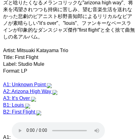
ズと唸りたくなるメランコリックな”arizona high way”、将
来を渇望されつつも持病に苦しみ、望む音楽生活を送れな
かった悲劇のピアニスト杉野喜知郎によるリリカルなピア
ノが素晴らしい”it’s over”、”louis”、ファンキーなベースラ
インが印象的なダンスジャズ傑作”first flight”と全く捨て曲無
しの名アルバム。
Artist: Mitsuaki Katayama Trio
Title: First Flight
Label: Studio Mule
Format: LP
A1: Unknown Point
A2: Arizona High Way
A3: It’s Over
B1: Louis
B2: First Flight
A1: