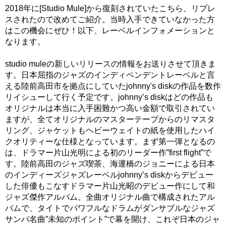
2018年に[Studio Mule]から復刻されていたこちら、リプレ
スされたので改めてご紹介。当時入手できていなかった方
はこの機会にぜひ！以下、レーベルインフォメーションと
なります。
studio muleの新しいリリースの情報をお送りさせて頂きま
す。日本屈指のジャズのインディペンデントレーベルと言
える陸前高田市を拠点にしていたjohnny's diskの作品を数作
リイシューして行く予定です。johnny’s diskはどの作品も
オリジナルは本当に入手困難かつ高い金額で取引されてい
ますが、全てオリジナルのマスターテープからのリマスタ
リング、ジャケットもヘビーウェイトの紙を使用したハイ
クオリティーな仕様となっています。まず第一弾となるの
は、ドラマー片山光明による初のリーダー作”first flight”で
す。陸前高田のジャズ喫茶、海運橋のジョニーによる日本
のインディーズジャズレーベルjohnny’s diskからデビュー
した俳優もこなすドラマー片山光昭のデビュー作にして和
ジャズ傑作アルバム。全曲オリジナル曲で構成されたアル
バムで、タイトでパワフルなドラムがダンサブルなジャズ
サンバ名曲”未知のポイント”で幕を開け、これぞ日本のジャ