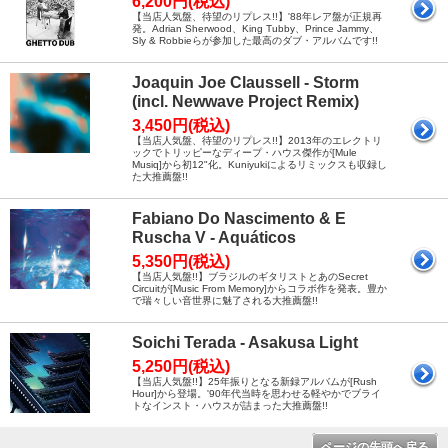
6,200円(税込)
【当店人気盤、待望のリプレス!!】'88年レア盤が正規再
発。Adrian Sherwood、King Tubby、Prince Jammy、
Sly & Robbieらが参加した最高のダブ・アルバムです!!
Joaquin Joe Claussell - Storm
(incl. Newwave Project Remix)
3,450円(税込)
【当店人気盤、待望のリプレス!!】2013年のエレクトリ
ックでトリッピーなディープ・ハウス傑作が[Mule
Musiq]から初12"化。Kuniyukiによるリミックスも収録し
た大推薦盤!!
Fabiano Do Nascimento & E
Ruscha V - Aquáticos
5,350円(税込)
【当店人気盤!!】ブラジルのギタリストとあのSecret
Circuitが[Music From Memory]からコラボ作を発表。豊か
で瑞々しい音世界に魅了される大推薦盤!!
Soichi Terada - Asakusa Light
5,250円(税込)
【当店人気盤!!】25年振りとなる新録アルバムが[Rush
Hour]から登場。'90年代当時を思わせる軽やかでブライ
トなインスト・ハウスが詰まった大推薦盤!!
ページの先頭へ戻る