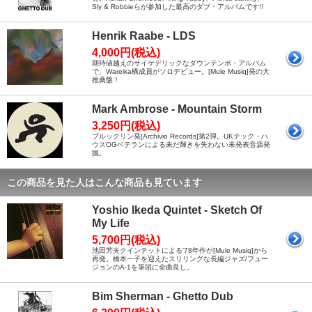
Sly & Robbieらが参加した最高のダブ・アルバムです!!
Henrik Raabe - LDS
4,000円(税込)
期待値越えのサイケデリックなダウンテンポ・アルバム
で、Wareika構成員がソロデビュー。[Mule Musiq]発の大
推薦盤！
Mark Ambrose - Mountain Storm
3,250円(税込)
ブルックリン発[Archivio Records]第2弾。UKテック・ハ
ウスOGベテランによる未だ輝きを失わない未発表音源発
掘。
この商品を見た人はこんな商品も見ています
Yoshio Ikeda Quintet - Sketch Of
My Life
5,700円(税込)
池田芳夫クインテットによる'78年作が[Mule Musiq]から
再発。橋本一子を迎えたスリリングな長編ジャズ/フュー
ジョンのA-1を筆頭に全曲良し。
Bim Sherman - Ghetto Dub