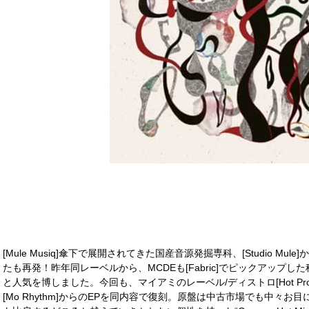
[Mule Musiq]傘下で展開されてきた国産音源発掘専科、[Studio Mule]か
たも再発！昨年同レーベルから、MCDEも[Fabric]でピックアップした秘
と人気を博しました。今回も、マイアミのレーベル/ディストロ[Hot Prod
[Mo Rhythm]からのEPを同内容で復刻。原盤は中古市場でも中々お目に