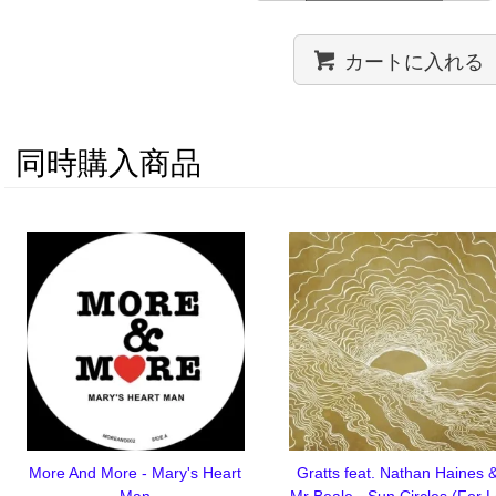
カートに入れる
同時購入商品
More And More - Mary's Heart
Gratts feat. Nathan Haines 
Man
Mr Beale - Sun Circles (For 