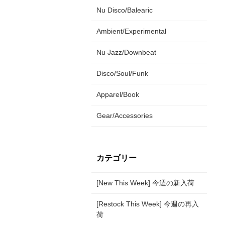
Nu Disco/Balearic
Ambient/Experimental
Nu Jazz/Downbeat
Disco/Soul/Funk
Apparel/Book
Gear/Accessories
カテゴリー
[New This Week] 今週の新入荷
[Restock This Week] 今週の再入
荷