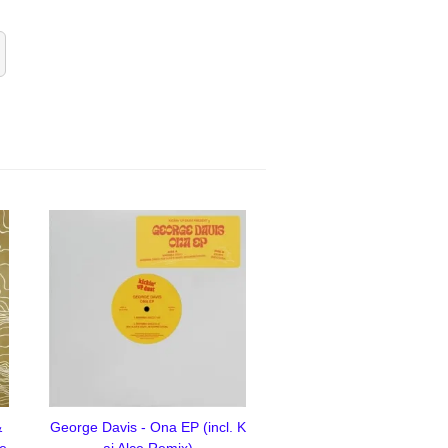
&
George Davis - Ona EP (incl. K
Le
ai Alce Remix)