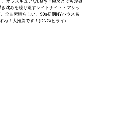
”、オブスキュアなLarry Heardとでも形容
ンが浮き沈みを繰り返すレイトナイト・アシッ
eep”、全曲素晴らしい。90s初期NYハウス名
ね！大推薦です！(DNG/ヒライ)