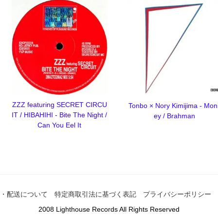
ZZZ featuring SECRET CIRCU
Tonbo × Nory Kimijima - Mon
IT / HIBAHIHI - Bite The Night /
ey / Brahman
Can You Eel It
・配送について
特定商取引法に基づく表記
プライバシーポリシー
2008 Lighthouse Records All Rights Reserved