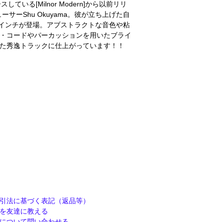
リースしている[Milnor Modern]から以前リリ
ューサーShu Okuyama。彼が立ち上げた自
弾となる12インチが登場。アブストラクトな音色や粘
ノ・コードやパーカッションを用いたブライ
れた秀逸トラックに仕上がっています！！
引法に基づく表記（返品等）
を友達に教える
について問い合わせる