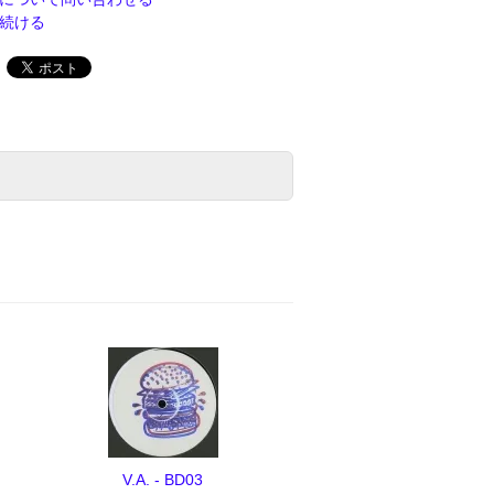
続ける
V.A. - BD03