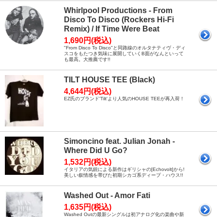
Whirlpool Productions - From
Disco To Disco (Rockers Hi-Fi
Remix) / If Time Were Beat
1,690円(税込)
"From Disco To Disco"と同路線のオルタナティヴ・ディ
スコをもたつき気味に展開していくB面がなんといって
も最高。大推薦です!!
TILT HOUSE TEE (Black)
4,644円(税込)
EZ氏のブランド'Tilt'より人気のHOUSE TEEが再入荷！
Simoncino feat. Julian Jonah -
Where Did U Go?
1,532円(税込)
イタリアの気鋭による新作はギリシャの[Echovolt]から!
美しい叙情感を帯びた初期シカゴ系ディープ・ハウス!!
Washed Out - Amor Fati
1,635円(税込)
Washed Outの最新シングルは初アナログ化の楽曲や新