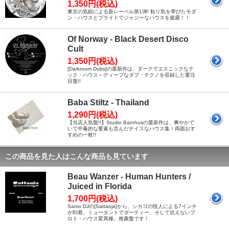
1,350円(税込)
東京の気鋭による新レーベル第1弾! 粘り気を帯びたモダ
ン・ハウスとブライトでジャジーなハウスを披露！！
Of Norway - Black Desert Disco
Cult
1,350円(税込)
[Darkroom Dubs]の最新作は、ダークでエスニックなテ
ック・ハウス～ディープなダブ・テクノを収録した要注
目盤!!
Baba Stiltz - Thailand
1,290円(税込)
【当店人気盤!!】Studio Barnhusの最新作は、爽やかで
いて中毒的な要素も含んだナイスなハウス集！両面おす
すめの一枚!!
この商品を見た人はこんな商品も見ています
Beau Wanzer - Human Hunters /
Juiced in Florida
1,700円(税込)
Samo DJの[Sattaoja]から、シカゴの怪人による7インチ
が到着。ミュータントでダーティー、そして抗えないプ
ロト・ハウス変異種。推薦盤です！