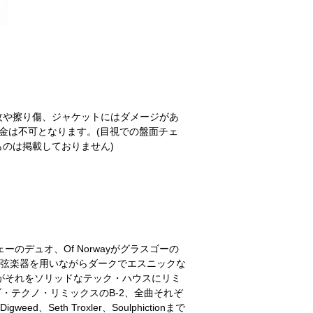
紋や擦り傷、ジャケットにはダメージがあ
金は不可となります。(目視での盤面チェ
のは掲載しておりません)
ルウェーのデュオ、Of Norwayがグラスゴーの
ョンや弦楽器を用いながらダークでエスニックな
ryがそれをソリッドなテック・ハウスにリミ
ープなダブ・テクノ・リミックスのB-2、全曲それぞ
ed、Seth Troxler、Soulphictionまで