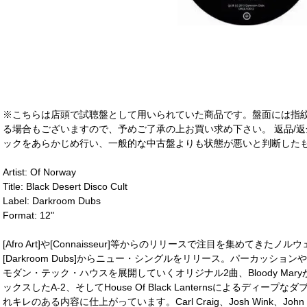
※こちらは店頭で試聴盤として用いられていた商品です。盤面には指
る場合もございますので、予めご了承の上お買い求め下さい。 返品/返
ックをあらかじめ行い、一般的な中古盤よりも状態が悪いと判断したも
Artist: Of Norway
Title: Black Desert Disco Cult
Label: Darkroom Dubs
Format: 12"
[Afro Art]や[Connaisseur]等からのリリースで注目を集めてきたノ
[Darkroom Dubs]からニュー・シングルをリリース。パーカッシ
モダン・テック・ハウスを展開していくオリジナル2曲、Bloody Ma
ックスしたA-2、そしてHouse Of Black Lanternsによるディ
れキレのある内容に仕上がっています。Carl Craig、Josh Wink、John Digwe