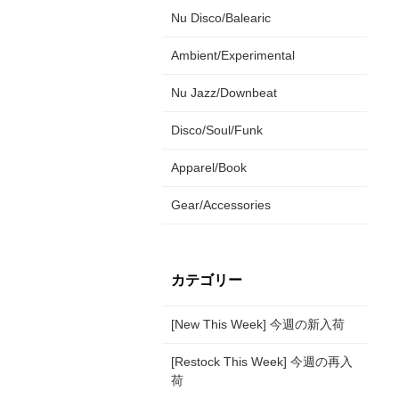
Nu Disco/Balearic
Ambient/Experimental
Nu Jazz/Downbeat
Disco/Soul/Funk
Apparel/Book
Gear/Accessories
カテゴリー
[New This Week] 今週の新入荷
[Restock This Week] 今週の再入
荷