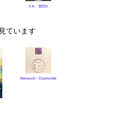
V.A. - BD03
見ています
Stereociti - Cosmoride