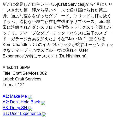
新たに発足した自主レーベル[Craft Services]から4月にリリ
ースされた第一弾から早いペースで送り届けられた第二
弾。適度な荒さを保ったダブコード、ソリッドに打ち抜く
ドラム、適切な帯域で存在を主張するサブベース、etc. 非
常に洗練されたダンスフロア特化型トラックスで今回もバ
ッチリ。ディープなダブ・テック・ハウスに若干のスピー
ド・ガラージ要素を加えたような”Make Me”、重く抉る
Kerri Chandlerバリのイカついキックが醸すオーセンティッ
クなディープ・ハウスグルーヴに痺れる”User
Experience”が特にオススメ！(Dr. Nishimura)
Artist: 11:68PM
Title: Craft Services 002
Label: Craft Services
Format: 12"
A1: Make Me
A2: Don't Hold Back
A3: Deep SN
B1: User Experience