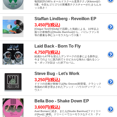
毎回好評の90’s オールドスクール直系テクノ[Kilotoni]の
5番。今回もゴリゴリの実機系テクスチャーがたまらんカ
ッコ良さ！
Staffan Lindberg - Reveillon EP
3,450円(税込)
[Ostgut Ton]や[Dolly]で活躍した気鋭による、10年以上
振りの単独作は[Studio Barnhus]から。バイレファンキ
等の要素を孕むユーモラスなハウス集！
Laid Back - Born To Fly
4,750円(税込)
結成から47年を迎えたデンマークの古参による新作は、
今までのように脱力的でトロピカルな味わい溢れるシン
セ・ポップが詰まった好アルバム。
Steve Bug - Let’s Work
3,250円(税込)
ドイツの古株が単独では[Nu Groove]初登場。クラシック
色強めの研ぎ澄まされたアシッド・ハウス/ディープ・ハ
ウス！
Bella Boo - Shake Down EP
3,600円(税込)
Axel Bomanに続き、またも[Studio Barnhus]ファミリー
が[Aus]に参戦。ドリーミーでユーモラスなナイス・ディ