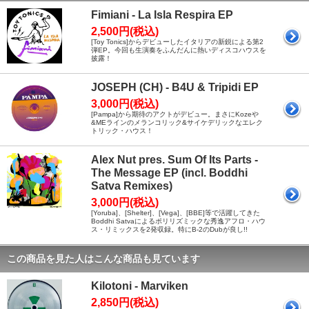
Fimiani - La Isla Respira EP
2,500円(税込)
[Toy Tonics]からデビューしたイタリアの新鋭による第2
弾EP。今回も生演奏をふんだんに熱いディスコハウスを
披露！
JOSEPH (CH) - B4U & Tripidi EP
3,000円(税込)
[Pampa]から期待のアクトがデビュー。まさにKozeや
&MEラインのメランコリック&サイケデリックなエレク
トリック・ハウス！
Alex Nut pres. Sum Of Its Parts -
The Message EP (incl. Boddhi
Satva Remixes)
3,000円(税込)
[Yoruba]、[Shelter]、[Vega]、[BBE]等で活躍してきた
Boddhi Satvaによるポリリズミックな秀逸アフロ・ハウ
ス・リミックスを2発収録。特にB-2のDubが良し!!
この商品を見た人はこんな商品も見ています
Kilotoni - Marviken
2,850円(税込)