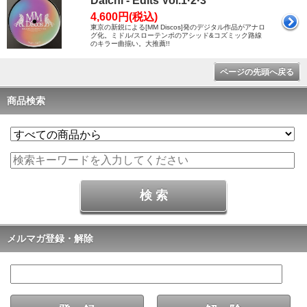
Daichi - Edits Vol.1·2·3
4,600円(税込)
東京の新鋭による[MM Discos]発のデジタル作品がアナロ
グ化。ミドル/スローテンポのアシッド&コズミック路線
のキラー曲揃い。大推薦!!
ページの先頭へ戻る
商品検索
メルマガ登録・解除