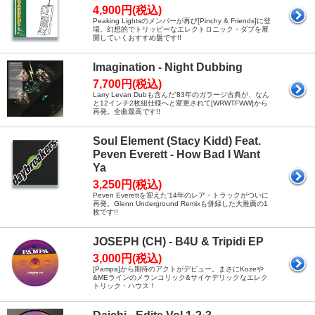
4,900円(税込)
Peaking Lightsのメンバーが再び[Pinchy & Friends]に登
場。幻想的でトリッピーなエレクトロニック・ダブを展
開していくおすすめ盤です!!
Imagination - Night Dubbing
7,700円(税込)
Larry Levan Dubも含んだ'83年のガラージ古典が、なん
と12インチ2枚組仕様へと変更されて[WRWTFWW]から
再発。全曲最高です!!
Soul Element (Stacy Kidd) Feat.
Peven Everett - How Bad I Want
Ya
3,250円(税込)
Peven Everettを迎えた'14年のレア・トラックがついに
再発。Glenn Underground Remixも併録した大推薦の1
枚です!!
JOSEPH (CH) - B4U & Tripidi EP
3,000円(税込)
[Pampa]から期待のアクトがデビュー。まさにKozeや
&MEラインのメランコリック&サイケデリックなエレク
トリック・ハウス！