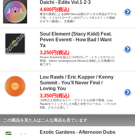
Daichi - Edits Vol.1·2·3
4,600円(税込)
東京の新鋭による[MM Discos]発のデジタル作品がアナロ
グ化。ミドル/スローテンポのアシッド&コズミック路線
のキラー曲揃い。大推薦!!
Soul Element (Stacy Kidd) Feat.
Peven Everett - How Bad I Want
Ya
3,250円(税込)
Peven Everettを迎えた'14年のレア・トラックがついに
再発。Glenn Underground Remixも併録した大推薦の1
枚です!!
Lou Rawls / Eric Kupper / Kenny
Summit - You’ll Never Find /
Loving You
3,350円(税込)
'19年の人気作がカラー・ヴァイナル仕様で再発。Lou
RawlsをリミックスしたA面と女性ヴォーカル・ハウスの
B面、どちらも良し！
この商品を見た人はこんな商品も見ています
Exotic Gardens - Afternoon Dubs