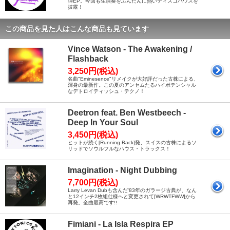
弾EP。今回も生演奏をふんだんに熱いディスコハウスを
披露！
この商品を見た人はこんな商品も見ています
Vince Watson - The Awakening /
Flashback
3,250円(税込)
名曲"Eminesence"リメイクが大好評だった古株による、
渾身の最新作。この夏のアンセムたるハイポテンシャル
なデトロイティッシュ・テクノ！
Deetron feat. Ben Westbeech -
Deep In Your Soul
3,450円(税込)
ヒットが続く[Running Back]発、スイスの古株によるソ
リッドでソウルフルなハウス・トラックス！
Imagination - Night Dubbing
7,700円(税込)
Larry Levan Dubも含んだ'83年のガラージ古典が、なん
と12インチ2枚組仕様へと変更されて[WRWTFWW]から
再発。全曲最高です!!
Fimiani - La Isla Respira EP