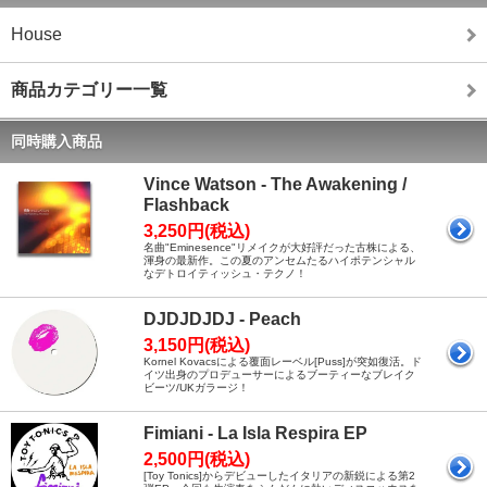
House
商品カテゴリー一覧
同時購入商品
Vince Watson - The Awakening /
Flashback
3,250円(税込)
名曲"Eminesence"リメイクが大好評だった古株による、
渾身の最新作。この夏のアンセムたるハイポテンシャル
なデトロイティッシュ・テクノ！
DJDJDJDJ - Peach
3,150円(税込)
Kornel Kovacsによる覆面レーベル[Puss]が突如復活。ド
イツ出身のプロデューサーによるブーティーなブレイク
ビーツ/UKガラージ！
Fimiani - La Isla Respira EP
2,500円(税込)
[Toy Tonics]からデビューしたイタリアの新鋭による第2