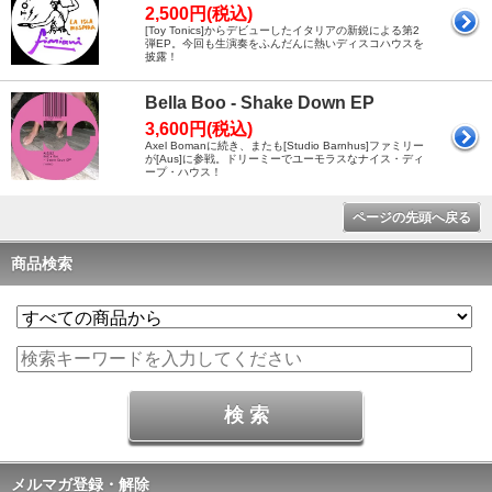
2,500円(税込)
[Toy Tonics]からデビューしたイタリアの新鋭による第2
弾EP。今回も生演奏をふんだんに熱いディスコハウスを
披露！
Bella Boo - Shake Down EP
3,600円(税込)
Axel Bomanに続き、またも[Studio Barnhus]ファミリー
が[Aus]に参戦。ドリーミーでユーモラスなナイス・ディ
ープ・ハウス！
ページの先頭へ戻る
商品検索
メルマガ登録・解除