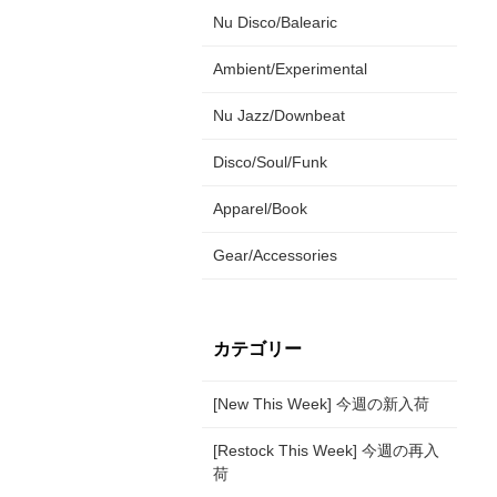
Nu Disco/Balearic
Ambient/Experimental
Nu Jazz/Downbeat
Disco/Soul/Funk
Apparel/Book
Gear/Accessories
カテゴリー
[New This Week] 今週の新入荷
[Restock This Week] 今週の再入
荷