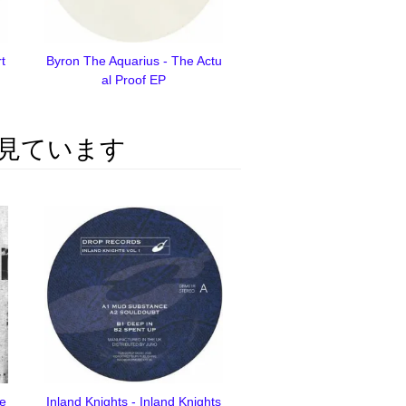
t
Byron The Aquarius - The Actu
al Proof EP
見ています
e
Inland Knights - Inland Knights