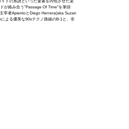
ロイトの系譜といった要素を内包させた楽
う"Passage Of Time"を筆頭
entoとDiego Herrera(aka Suzan
uronによる優美な90sテクノ路線のB-1と、非