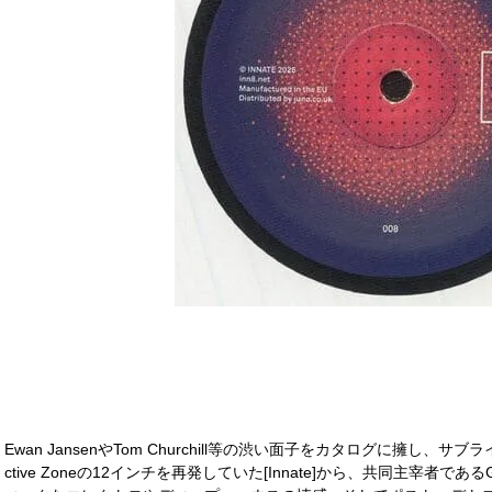
Ewan JansenやTom Churchill等の渋い面子をカタログに擁し、サブ
ctive Zoneの12インチを再発していた[Innate]から、共同主宰者であ