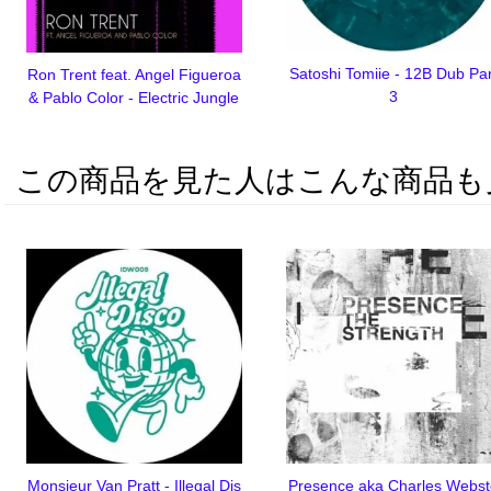
Satoshi Tomiie - 12B Dub Par
Ron Trent feat. Angel Figueroa
3
& Pablo Color - Electric Jungle
この商品を見た人はこんな商品も
Monsieur Van Pratt - Illegal Dis
Presence aka Charles Webst