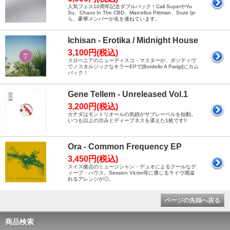
人気フェス10周年記念ダブルパック！Call SuperやYu
Su、Chaos In The CBD、Marcellus Pittman、Suze Ijo
ら、豪華メンバーが名を連ねています。
Ichisan - Erotika / Midnight House
3,100円(税込)
スロベニアのニューディスコ・マスターが、ポジティヴ
でノスタルジックなキラーEPで[Bordello A Parigi]にカム
バック！
Gene Tellem - Unreleased Vol.1
3,200円(税込)
カナダはモントリオールの気鋭がサブレーベルを始動。
いつも以上の渋みとディープネスを湛えた1枚です!!
Ora - Common Frequency EP
3,450円(税込)
スイス拠点のミュージシャン・デュオによるクールなデ
ィープ・ハウス。Session Victim等に通じるライヴ感溢
れるアレンジが◎。
ページの先頭へ戻る
商品検索