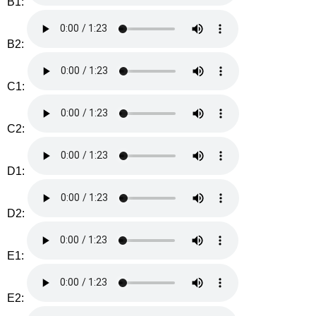
B1:
B2:
C1:
C2:
D1:
D2:
E1:
E2: