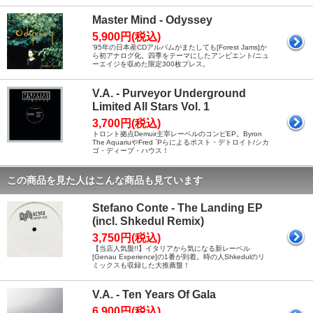
Master Mind - Odyssey
5,900円(税込)
'95年の日本産CDアルバムがまたしても[Forest Jams]か
ら初アナログ化。四季をテーマにしたアンビエント/ニュ
ーエイジを収めた限定300枚プレス。
V.A. - Purveyor Underground
Limited All Stars Vol. 1
3,700円(税込)
トロント拠点Demuir主宰レーベルのコンピEP。Byron
The AquariuやFred `Pらによるポスト・デトロイト/シカ
ゴ・ディープ・ハウス！
この商品を見た人はこんな商品も見ています
Stefano Conte - The Landing EP
(incl. Shkedul Remix)
3,750円(税込)
【当店人気盤!!】イタリアから気になる新レーベル
[Genau Experience]の1番が到着。時の人Shkedulのリ
ミックスも収録した大推薦盤！
V.A. - Ten Years Of Gala
6,900円(税込)