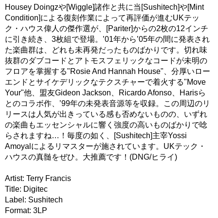
Housey Doingzや[Wiggle]諸作と共に当[Sushitech]や[Mint
Condition]による復刻作業によって再評価が進むUKテッ
ク・ハウス偉人の傑作選が、[Pariter]からの2枚の12インチ
に引き続き、3枚組で登場。’01年から’05年の間に発表され
た楽曲群は、どれも未再発だったものばかりです。切れ味
抜群のダブコードとアトモスフェリックなコードが未明の
フロアを掌握する"Rosie And Hannah House"、分厚いロー
エンドとサイケデリックなテクスチャーで着火する"Move
Your"他、盟友Gideon Jackson、Ricardo Afonso、Harisら
とのコラボ作、’99年の未発表音源等を収録。この周辺のリ
リースは人気が出きっている感も否めないものの、いずれ
の楽曲もエッセンシャルに響く強度の高いものばかりで唸
らされますね…！毎度の如く、[Sushitech]主宰Yossi
Amoyalによるリマスターが施されています。UKテック・
ハウスの真髄をぜひ。大推薦です！(DNG/ヒライ)
Artist: Terry Francis
Title: Digitec
Label: Sushitech
Format: 3LP