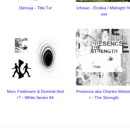
Demuja - Title.Txt
Ichisan - Erotika / Midnight H
use
Marc Feldmann & Dominik And
Presence aka Charles Webst
r? - White Series #4
r - The Strength