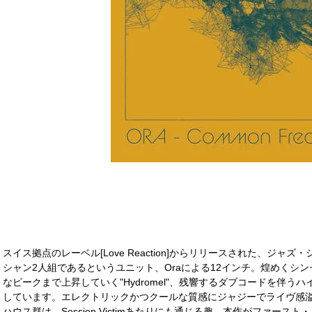
スイス拠点のレーベル[Love Reaction]からリリースされた、ジ
シャン2人組であるというユニット、Oraによる12インチ。煌めくシ
なピークまで上昇していく"Hydromel"、残響するダブコードを伴うハイピッ
しています。エレクトリックかつクールな質感にジャジーでライヴ感
ハウス群は、Session Victimあたりにも通じる趣。本作がファー