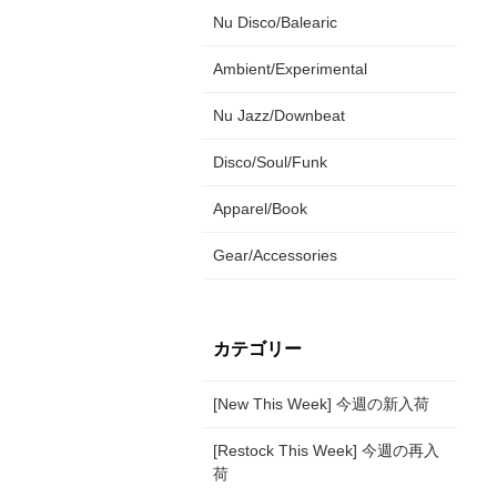
Nu Disco/Balearic
Ambient/Experimental
Nu Jazz/Downbeat
Disco/Soul/Funk
Apparel/Book
Gear/Accessories
カテゴリー
[New This Week] 今週の新入荷
[Restock This Week] 今週の再入
荷