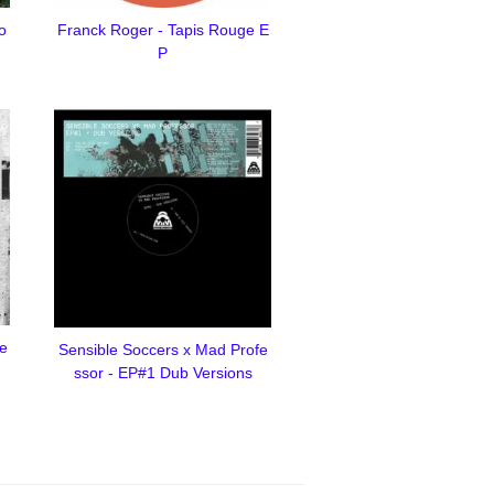
o
Franck Roger - Tapis Rouge E
P
e
Sensible Soccers x Mad Profe
ssor - EP#1 Dub Versions