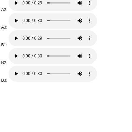
A2:
A3:
B1:
B2:
B3: