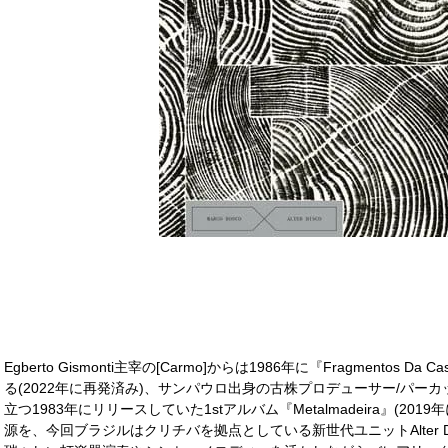
Egberto Gismonti主宰の[Carmo]からは1986年に『Fragmento
る(2022年に再発済み)、サンパウロ出身の古株プロデューサー/パーカッシ
立つ1983年にリリースしていた1stアルバム『Metalmadeira』(2
源を、今回ブラジルはクリチバを拠点としている新世代ユニットAlter 