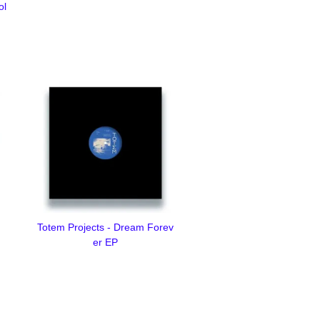
ol
Totem Projects - Dream Forev
er EP