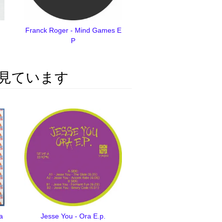
Franck Roger - Mind Games E
P
見ています
a
Jesse You - Ora E.p.