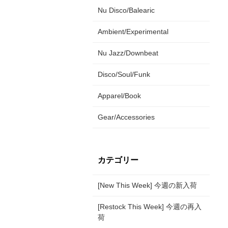
Nu Disco/Balearic
Ambient/Experimental
Nu Jazz/Downbeat
Disco/Soul/Funk
Apparel/Book
Gear/Accessories
カテゴリー
[New This Week] 今週の新入荷
[Restock This Week] 今週の再入
荷