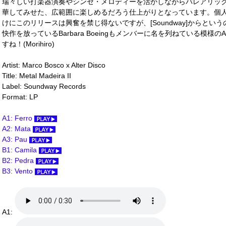
瑞々しい打楽器演奏やシンセ・メロディーを活かしながらバレアリッ
華してみせた、広範囲に楽しめるだろう仕上がりとなっています。個人的に
けにこのリリースは興奮を禁じ得ないですが、[Soundway]からというのにも
快作を放っているBarbara Boeingもメンバーに名を列ねている模様のAl
すね！(Morihiro)
Artist: Marco Bosco x Alter Disco
Title: Metal Madeira II
Label: Soundway Records
Format: LP
A1: Ferro
A2: Mata
A3: Pau
B1: Camila
B2: Pedra
B3: Vento
A1: