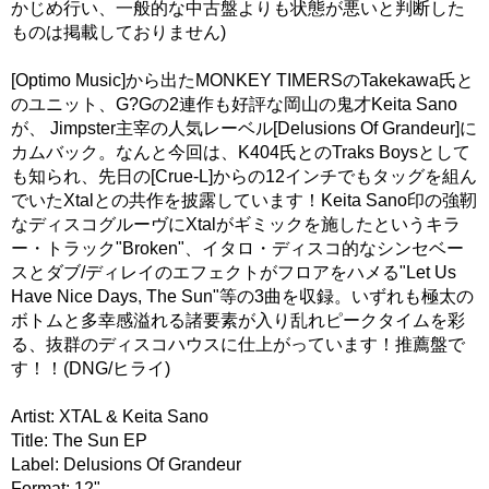
かじめ行い、一般的な中古盤よりも状態が悪いと判断した
ものは掲載しておりません)
[Optimo Music]から出たMONKEY TIMERSのTakekawa氏と
のユニット、G?Gの2連作も好評な岡山の鬼才Keita Sano
が、 Jimpster主宰の人気レーベル[Delusions Of Grandeur]に
カムバック。なんと今回は、K404氏とのTraks Boysとして
も知られ、先日の[Crue-L]からの12インチでもタッグを組ん
でいたXtalとの共作を披露しています！Keita Sano印の強靭
なディスコグルーヴにXtalがギミックを施したというキラ
ー・トラック"Broken"、イタロ・ディスコ的なシンセベー
スとダブ/ディレイのエフェクトがフロアをハメる"Let Us
Have Nice Days, The Sun"等の3曲を収録。いずれも極太の
ボトムと多幸感溢れる諸要素が入り乱れピークタイムを彩
る、抜群のディスコハウスに仕上がっています！推薦盤で
す！！(DNG/ヒライ)
Artist: XTAL & Keita Sano
Title: The Sun EP
Label: Delusions Of Grandeur
Format: 12"