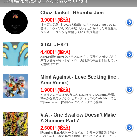
この商品を見た人はこんな商品も見ています
Chaz Jankel - Rhumba Jam
3,900円(税込)
【当店人気盤!!】UKの大御所がなんと[Claremont 56]に
登場。ルンバのリズムを取り入れながらゆったり温暖な
ダンス・トラックを展開していく大推薦盤!!
XTAL - EKO
4,400円(税込)
XTALの新作は[カクバリズム]から。実験性とポップさを
共存させながらエレクトロニカ路線の作品を創出してい
く意欲作です!!
Mind Against - Love Seeking (incl.
Ame Remix)
1,900円(税込)
イタリア人デュオが9年ぶりに[Life And Death]に登場。
華やかな歌モノのシンセディスコにそのClub Mix、そし
て[Innervisions]総帥Ameのリミックスも搭載。
V.A. - One Swallow Doesn’t Make
A Summer Part 7
2,600円(税込)
[Running Back]のピークタイム・シリーズ第7弾！当レ
ーベルらしい極彩色の楽曲集。BSSによるイタリアン・