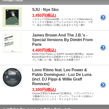
SJU - Nye Sko
3,450円(税込)
ノルウェーの[Snorkel]発、レーベルメイトOlefonkenも
リミックスで参加したウォームでルーズなモダン・ブギ
ー。温もりや味わいが感じられるナイスな一枚!!
James Brown And The J.B.'s -
Special Versions By Dimitri From
Paris
4,400円(税込)
Dimitri From Parisによる[DFP Vaults]の第3弾は、James
Brown作品の中から比較的マイナーな音源をピックアッ
プして捌いた一枚。毎度ながら大推薦です!!
Lono Ritmo feat. Leo Power &
Pablo Dominguez - Luz De Luna
(incl. DJ Pippi & Willie Graff
Remixes)
3,100円(税込)
Coyote主宰[Is It Balearic?]の新作は、ジプシー/フラメン
コ路線のスパニッシュ・ナンバー。フォーキーな味わい
を活かしたリミックス・サイドもナイス!!