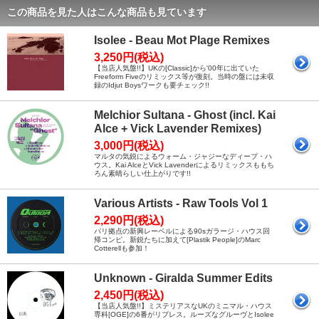
この商品を見た人はこんな商品も見ています
Isolee - Beau Mot Plage Remixes
3,250円(税込)
【当店人気盤!!】UKの[Classic]から'00年に出ていた
Freeform Fiveのリミックス等が復刻。当時の盤には未収
録のIdjut Boysワークも要チェック!!
Melchior Sultana - Ghost (incl. Kai
Alce + Vick Lavender Remixes)
3,000円(税込)
マルタの気鋭によるウォーム・ジャジーなディープ・ハ
ウス。Kai AlceとVick Lavenderによるリミックスももち
ろん素晴らしい仕上がりです!!
Various Artists - Raw Tools Vol 1
2,290円(税込)
パリ拠点の新興レーベルによる90sガラージ・ハウス回
帰コンピ。新鋭たちに加えて[Plastik People]のMarc
Cotterellも参加！
Unknown - Giralda Summer Edits
2,450円(税込)
【当店人気盤!!】ミステリアスなUKのミニマル・ハウス
専科[OGE]の6番がリプレス。ルーズなグルーヴとIsolee