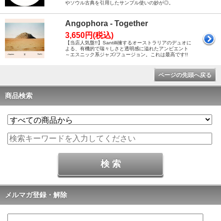
やソウル古典を引用したサンプル使いの妙が◎。
Angophora - Together
3,650円(税込)
【当店人気盤!!】Santilli擁するオーストラリアのデュオに
よる、有機的で瑞々しさと透明感に溢れたアンビエント
～エスニック系ジャズ/フュージョン。これは最高です!!
ページの先頭へ戻る
商品検索
メルマガ登録・解除