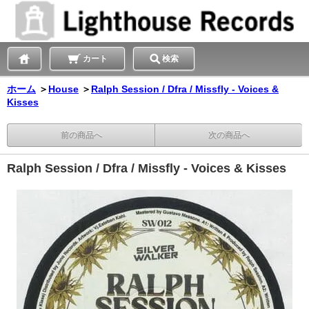
カート
検索
ホーム
＞
House
＞
Ralph Session / Dfra / Missfly - Voices &
Kisses
前の商品へ
次の商品へ
Ralph Session / Dfra / Missfly - Voices & Kisses