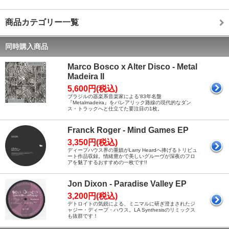
商品カテゴリー一覧
同時購入商品
Marco Bosco x Alter Disco - Metal
Madeira II
5,600円(税込)
ブラジルの器楽系音楽家による'83年名盤
『Metalmadeira』をバレアリック路線の現代的なダン
ス・トラックへと仕立てた要注目の1枚。
Franck Roger - Mind Games EP
3,350円(税込)
ディープハウス界の重鎮がLarry Heardへ捧げるトリビュ
ート作品収録。情緒豊かで美しいグルーヴが深夜のフロ
アを魅了するおすすめの一枚です!!
Jon Dixon - Paradise Valley EP
3,200円(税込)
デトロイトの気鋭による、ミニマルに研ぎ澄まされたジ
ャジー・ディープ・ハウス。LA Synthesisのリミックス
も抜群です！