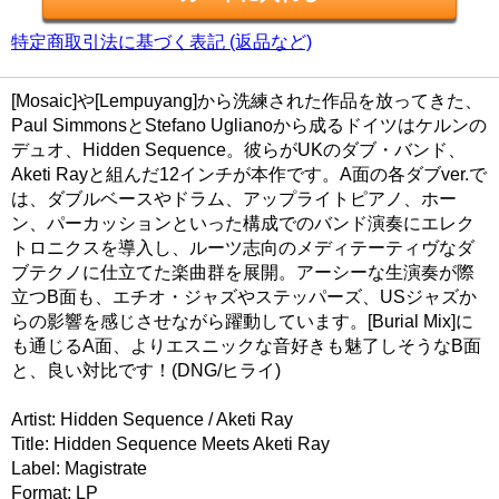
特定商取引法に基づく表記 (返品など)
[Mosaic]や[Lempuyang]から洗練された作品を放ってきた、
Paul SimmonsとStefano Uglianoから成るドイツはケルンの
デュオ、Hidden Sequence。彼らがUKのダブ・バンド、
Aketi Rayと組んだ12インチが本作です。A面の各ダブver.で
は、ダブルベースやドラム、アップライトピアノ、ホー
ン、パーカッションといった構成でのバンド演奏にエレク
トロニクスを導入し、ルーツ志向のメディテーティヴなダ
ブテクノに仕立てた楽曲群を展開。アーシーな生演奏が際
立つB面も、エチオ・ジャズやステッパーズ、USジャズか
らの影響を感じさせながら躍動しています。[Burial Mix]に
も通じるA面、よりエスニックな音好きも魅了しそうなB面
と、良い対比です！(DNG/ヒライ)
Artist: Hidden Sequence / Aketi Ray
Title: Hidden Sequence Meets Aketi Ray
Label: Magistrate
Format: LP