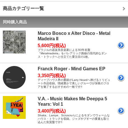
商品カテゴリー一覧
同時購入商品
Marco Bosco x Alter Disco - Metal
Madeira II
5,600円(税込)
ブラジルの器楽系音楽家による'83年名盤
『Metalmadeira』をバレアリック路線の現代的なダン
ス・トラックへと仕立てた要注目の1枚。
Franck Roger - Mind Games EP
3,350円(税込)
ディープハウス界の重鎮がLarry Heardへ捧げるトリビュ
ート作品収録。情緒豊かで美しいグルーヴが深夜のフロ
アを魅了するおすすめの一枚です!!
V.A. - Music Makes Me Deeppa 5
Years: Vol 1
3,400円(税込)
Shaka、Laroye、Scruscruらによるモダンでウォームな
ハウス・トラックを収録。ジャズやブギーの要素も取り
込んだ良質盤です!!