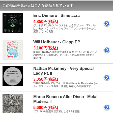
この商品を見た人はこんな商品も見ています
Eric Demuro - Simulacra
4,850円(税込)
ヴェネチア出身のベーシストによるデビュー・アルバム
は、モダンでコズミックなジャズファンクをゆるやかに
展開していく良盤。
Will Hofbauer - Glepp EP
3,100円(税込)
Igaxx、NC4Kとの共演で日本を賑わせていったロンドン
の気鋭による新作EP。やっぱりこの人は変態（褒め言
葉)です。
Nathan Mckinney - Very Special
Lady Pt. II
3,050円(税込)
'83年US産のレアなブギー音源が[Remote Destination]か
ら正規ライセンス再発。原盤は万越えの高値盤です。
Marco Bosco x Alter Disco - Metal
Madeira II
5,600円(税込)
ブラジルの器楽系音楽家による'83年名盤