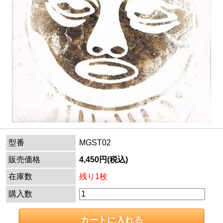
型番
MGST02
販売価格
4,450円(税込)
在庫数
残り1枚
購入数