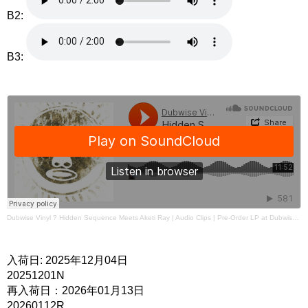
B2:
B3:
Dubwise Vinyl
?
Hidden Sequence Meets Aketi Ray | Audio Clips | Pre-Order LP at Dubwise Vinyl
入荷日: 2025年12月04日
20251201N
再入荷日：2026年01月13日
20260112R