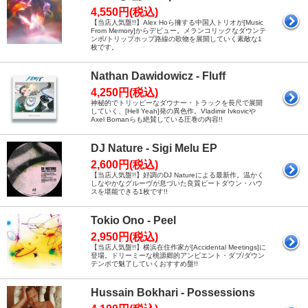
4,550円(税込)
【当店人気盤!!】Alex Hoら擁する中国人トリオが[Music
From Memory]からデビュー。メランコリックなダウンテ
ンポ/トリップホップ路線の歌物を展開していく素敵な1
枚です。
Nathan Dawidowicz - Fluff
4,250円(税込)
神秘的でトリッピーなダウナー・トラックを長尺で展開
していく、[Hell Yeah]発の異色作。Vladimir Ivkovicや
Axel Bomanらも絶賛している圧巻の内容!!
DJ Nature - Sigi Melu EP
2,600円(税込)
【当店人気盤!!】好調のDJ Natureによる最新作。温かく
しなやかなグルーヴが息づいた良質ビートダウン・ハウ
スを堪能できる1枚です!!
Tokio Ono - Peel
2,950円(税込)
【当店人気盤!!】横浜在住作家が[Accidental Meetings]に
登場。ドリーミーな桃源郷的アンビエント・ダブ/ダウン
テンポで魅了していくおすすめ盤!!
Hussain Bokhari - Possessions