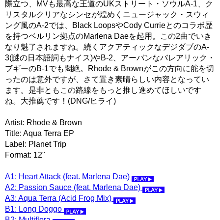
際立つ、MVも最高な王道のUKストリート・ソウルA-1、ク
リスタルクリアなシンセが煌めくニュージャック・スウィ
ング風のA-2では、Black LoopsやCody Currieとのコラボ歴
を持つベルリン拠点のMarlena Daeを起用。この2曲でいき
なり魅了されますね。続くアクアティックなデジダブのA-
3(謎の日本語詞もナイス)やB-2、アーバンなバレアリック・
ブギーのB-1でも悶絶。Rhode & Brownがこの方向に舵を切
ったのは意外ですが、さて置き素晴らしい内容となってい
ます。是非ともこの路線をもっと推し進めてほしいです
ね。大推薦です！(DNG/ヒライ)
Artist: Rhode & Brown
Title: Aqua Terra EP
Label: Planet Trip
Format: 12"
A1: Heart Attack (feat. Marlena Dae)
A2: Passion Sauce (feat. Marlena Dae)
A3: Aqua Terra (Acid Frog Mix)
B1: Long Doggo
B2: Multiflora