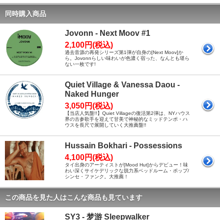
同時購入商品
Jovonn - Next Moov #1
2,100円(税込)
過去音源の再発シリーズ第1弾が自身の[Next Moov]か
ら。Jovonnらしい味わいが色濃く宿った、なんとも堪ら
ない一枚です!
Quiet Village & Vanessa Daou -
Naked Hunger
3,050円(税込)
【当店人気盤!!】Quiet Villageの復活第2弾は、NYハウス
界の古参歌手を迎えて甘美で神秘的なミッドテンポ・ハ
ウスを長尺で展開していく大推薦盤!!
Hussain Bokhari - Possessions
4,100円(税込)
タイ出身のアーティストが[Mood Hut]からデビュー！味
わい深くサイケデリックな脱力系ベッドルーム・ポップ/
シンセ・ファンク。大推薦！
この商品を見た人はこんな商品も見ています
SY3 - 梦游 Sleepwalker