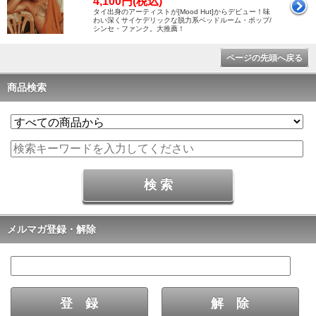
4,100円(税込)
タイ出身のアーティストが[Mood Hut]からデビュー！味
わい深くサイケデリックな脱力系ベッドルーム・ポップ/
シンセ・ファンク。大推薦！
ページの先頭へ戻る
商品検索
メルマガ登録・解除