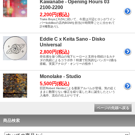
Kawanabe - Opening Hours 03
2100-2200
2,200円(税込)
Traks BoysとKZAに続いて、今度は川辺ヒロシがワイン
バーkokilikoの店内BGMを担当(※時間帯ごとに分かれて
計4種類あり)。
Eddie C x Keita Sano - Disko
Universal
2,800円(税込)
存在感を放つ岡山の地下ヒーローと支持を得続けるカナ
ダの気鋭によるコラボ作！特濃で狂気的なバンガー2曲を
搭載。実質アナログ・オンリーの怪作！
Monolake - Studio
5,500円(税込)
巨匠Robert Henkeによる最新アルバムが登場。気の赴く
ままに数限りない修正を繰り返した末に誕生したという
入魂作、流石の仕上がりです。
ページの先頭へ戻る
商品検索