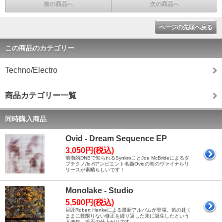
前の商品へ
次の商品へ
ページの先頭へ戻る
この商品のカテゴリー
Techno/Electro
商品カテゴリー一覧
同時購入商品
Ovid - Dream Sequence EP
3,050円(税込)
前衛的DNBで知られるSynkroことJoe McBrideによるダ
ブテクノ/lo-fiアンビエント名義Ovidの初のヴァイナルリ
リースが素晴らしいです！
Monolake - Studio
5,500円(税込)
巨匠Robert Henkeによる最新アルバムが登場。気の赴く
ままに数限りない修正を繰り返した末に誕生したという
入魂作、流石の仕上がりです。