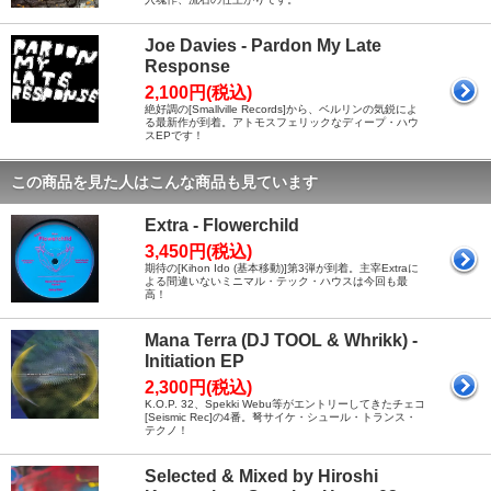
Joe Davies - Pardon My Late
Response
2,100円(税込)
絶好調の[Smallville Records]から、ベルリンの気鋭によ
る最新作が到着。アトモスフェリックなディープ・ハウ
スEPです！
この商品を見た人はこんな商品も見ています
Extra - Flowerchild
3,450円(税込)
期待の[Kihon Ido (基本移動)]第3弾が到着。主宰Extraに
よる間違いないミニマル・テック・ハウスは今回も最
高！
Mana Terra (DJ TOOL & Whrikk) -
Initiation EP
2,300円(税込)
K.O.P. 32、Spekki Webu等がエントリーしてきたチェコ
[Seismic Rec]の4番。弩サイケ・シュール・トランス・
テクノ！
Selected & Mixed by Hiroshi