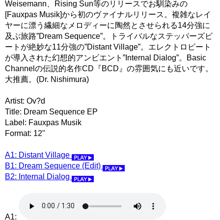
Weisemann、Rising Sun等のリリースでお馴染みの
[Fauxpas Musik]から初のヴァイナルリリース。複雑なレイ
ヤーに漂う繊細なメロディーに陶然とさせられる14分強に
及ぶ旅路”Dream Sequence”。トライバルなステッパーズビ
ートが絶妙な11分強の”Distant Village”。エレクトロビート
が導入された幻想的アンビエント”Internal Dialog”。Basic
Channelの伝説的名作CD『BCD』の雰囲気にも近いです。
大推薦。(Dr. Nishimura)
Artist: Ov?d
Title: Dream Sequence EP
Label: Fauxpas Musik
Format: 12"
A1: Distant Village
B1: Dream Sequence (Edit)
B2: Internal Dialog
A1: