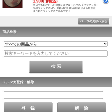
1,900円(税込)
当店でも好評だった歌物ミニマル・ハウス/ダブテクノ作
品のリミックスEP。重鎮Steve O'Sullivanによる研ぎ澄
まされたリミックスが流石です！
ページの先頭へ戻る
商品検索
メルマガ登録・解除