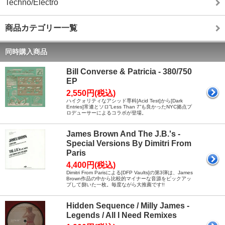
Techno/Electro
商品カテゴリー一覧
同時購入商品
Bill Converse & Patricia - 380/750
EP
2,550円(税込)
ハイクォリティなアシッド専科[Acid Test]から[Dark
Entries]常連とソロ”Less Than 7”も良かったNYC拠点プ
ロデューサーによるコラボが登場。
James Brown And The J.B.'s -
Special Versions By Dimitri From
Paris
4,400円(税込)
Dimitri From Parisによる[DFP Vaults]の第3弾は、James
Brown作品の中から比較的マイナーな音源をピックアッ
プして捌いた一枚。毎度ながら大推薦です!!
Hidden Sequence / Milly James -
Legends / All I Need Remixes