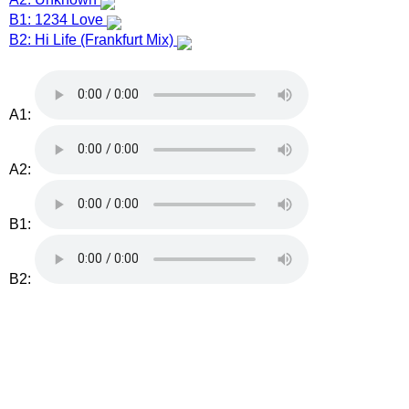
B1: 1234 Love
B2: Hi Life (Frankfurt Mix)
A1:
A2:
B1:
B2: