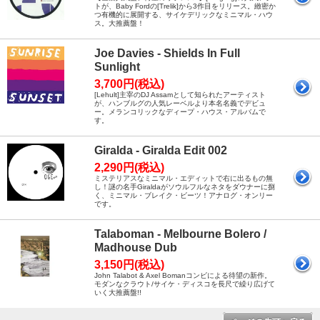
トが、Baby Fordの[Trelik]から3作目をリリース。緻密か
つ有機的に展開する、サイケデリックなミニマル・ハウ
ス。大推薦盤！
Joe Davies - Shields In Full
Sunlight
3,700円(税込)
[Lehult]主宰のDJ Assamとして知られたアーティスト
が、ハンブルグの人気レーベルより本名名義でデビュ
ー。メランコリックなディープ・ハウス・アルバムで
す。
Giralda - Giralda Edit 002
2,290円(税込)
ミステリアスなミニマル・エディットで右に出るもの無
し！謎の名手Giraldaがソウルフルなネタをダウナーに捌
く、ミニマル・ブレイク・ビーツ！アナログ・オンリー
です。
Talaboman - Melbourne Bolero /
Madhouse Dub
3,150円(税込)
John Talabot & Axel Bomanコンビによる待望の新作。
モダンなクラウト/サイケ・ディスコを長尺で繰り広げて
いく大推薦盤!!