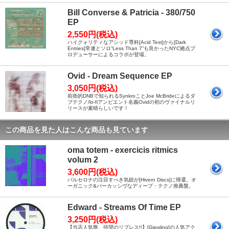
Bill Converse & Patricia - 380/750
EP
2,550円(税込)
ハイクォリティなアシッド専科[Acid Test]から[Dark
Entries]常連とソロ”Less Than 7”も良かったNYC拠点プ
ロデューサーによるコラボが登場。
Ovid - Dream Sequence EP
3,050円(税込)
前衛的DNBで知られるSynkroことJoe McBrideによるダ
ブテクノ/lo-fiアンビエント名義Ovidの初のヴァイナルリ
リースが素晴らしいです！
この商品を見た人はこんな商品も見ています
oma totem - exercicis ritmics
volum 2
3,600円(税込)
バルセロナの注目すべき気鋭が[Hivern Discs]に帰還。オ
ーガニック&パーカッシヴなディープ・テクノ推薦盤。
Edward - Streams Of Time EP
3,250円(税込)
【当店人気盤、待望のリプレス!!】[Giegling]の人気アク