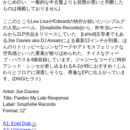
かじめ行い、一般的な中古盤よりも状態が悪いと判断した
ものは掲載しておりません)
ここのところLea LisaやEdwardの快作が続いたハンブルグ
の人気レーベル、[Smallville Records]から、昨年当レーベ
ルから2LP作品をリリースしていた、[Lehult]主宰者でもあ
るJoe Davies aka DJ Assamによる最新12インチが到着。ほ
んのりトリッピーなシンセワークやアトモスフェリックな
空気感といった要素が散りばめられた、ナイスなディー
プ・ハウスを4曲収録しています。ジャジーなコードに時折
アシッド・シンセが差し込まれるA-2が特におすすめ！じん
わりとフロアに浸透しそうな、秀逸なEPに仕上がっていま
す。(DNG/ヒライ)
Artist: Joe Davies
Title: Pardon My Late Response
Label: Smallville Records
Format: 12"
A1: Errol Dub
A2: Unknown