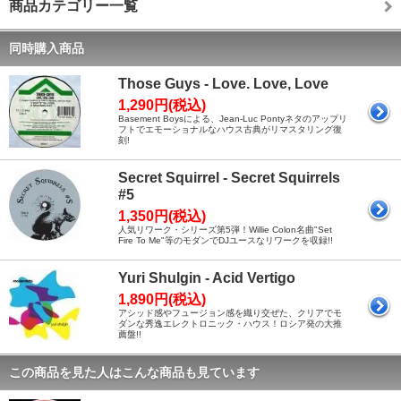
商品カテゴリー一覧
同時購入商品
Those Guys - Love. Love, Love
1,290円(税込)
Basement Boysによる、Jean-Luc Pontyネタのアップリ
フトでエモーショナルなハウス古典がリマスタリング復
刻!
Secret Squirrel - Secret Squirrels
#5
1,350円(税込)
人気リワーク・シリーズ第5弾！Willie Colon名曲"Set
Fire To Me"等のモダンでDJユースなリワークを収録!!
Yuri Shulgin - Acid Vertigo
1,890円(税込)
アシッド感やフュージョン感を織り交ぜた、クリアでモ
ダンな秀逸エレクトロニック・ハウス！ロシア発の大推
薦盤!!
この商品を見た人はこんな商品も見ています