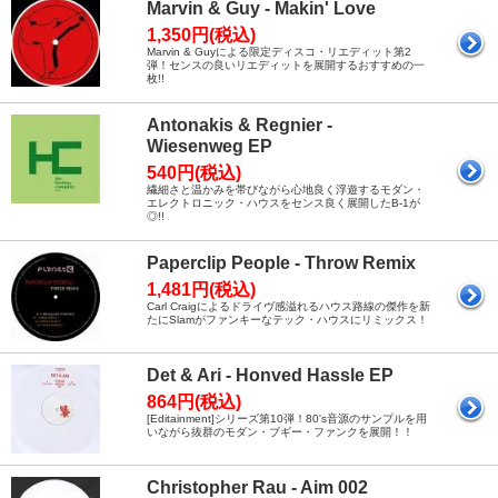
Marvin & Guy - Makin' Love
1,350円(税込)
Marvin & Guyによる限定ディスコ・リエディット第2
弾！センスの良いリエディットを展開するおすすめの一
枚!!
Antonakis & Regnier -
Wiesenweg EP
540円(税込)
繊細さと温かみを帯びながら心地良く浮遊するモダン・
エレクトロニック・ハウスをセンス良く展開したB-1が
◎!!
Paperclip People - Throw Remix
1,481円(税込)
Carl Craigによるドライヴ感溢れるハウス路線の傑作を新
たにSlamがファンキーなテック・ハウスにリミックス！
Det & Ari - Honved Hassle EP
864円(税込)
[Editainment]シリーズ第10弾！80's音源のサンプルを用
いながら抜群のモダン・ブギー・ファンクを展開！！
Christopher Rau - Aim 002