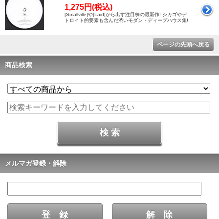
1,275円(税込)
[Smallville]や[Laid]から出す注目株の最新作! シカゴやデ
トロイト的要素も含んだ渋いモダン・ディープハウス集!
ページの先頭へ戻る
商品検索
メルマガ登録・解除