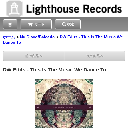
カート
検索
ホーム
＞
Nu Disco/Balearic
＞
DW Edits - This Is The Music We
Dance To
前の商品へ
次の商品へ
DW Edits - This Is The Music We Dance To