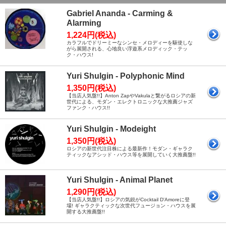
Gabriel Ananda - Carming &
Alarming
1,224円(税込)
カラフルでドリーミーなシンセ・メロディーを駆使しな
がら展開される、心地良い浮遊系メロディック・テッ
ク・ハウス!
Yuri Shulgin - Polyphonic Mind
1,350円(税込)
【当店人気盤!!】Anton ZapやVakulaと繋がるロシアの新
世代による、モダン・エレクトロニックな大推薦ジャズ
ファンク・ハウス!!
Yuri Shulgin - Modeight
1,350円(税込)
ロシアの新世代注目株による最新作！モダン・ギャラク
ティックなアシッド・ハウス等を展開していく大推薦盤!!
Yuri Shulgin - Animal Planet
1,290円(税込)
【当店人気盤!!】ロシアの気鋭がCocktail D'Amoreに登
場! ギャラクティックな次世代フュージョン・ハウスを展
開する大推薦盤!!