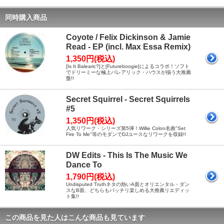
同時購入商品
Coyote / Felix Dickinson & Jamie
Read - EP (incl. Max Essa Remix)
1,350円(税込)
[Is It Balearic?]と[Futureboogie]によるコラボ！ソフト
でドリーミーな極上バレアリック・ハウスが揃う大推薦
盤!!
Secret Squirrel - Secret Squirrels
#5
1,350円(税込)
人気リワーク・シリーズ第5弾！Willie Colon名曲"Set
Fire To Me"等のモダンでDJユースなリワークを収録!!
DW Edits - This Is The Music We
Dance To
1,790円(税込)
Undisputed Truthネタの熱いA面とオリエンタル・ダン
スなB面、どちらもバッチリ楽しめる大推薦リエディッ
ト集!!
この商品を見た人はこんな商品も見ています