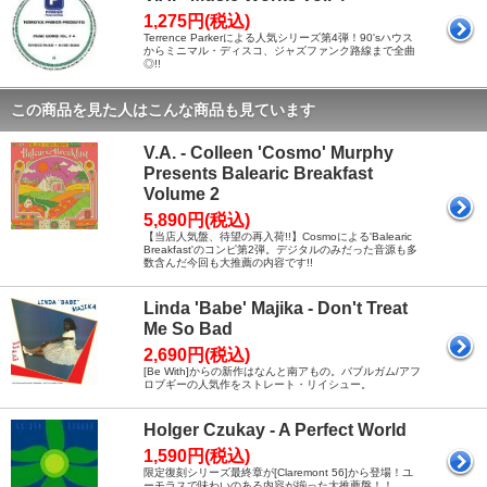
1,275円(税込)
Terrence Parkerによる人気シリーズ第4弾！90'sハウス
からミニマル・ディスコ、ジャズファンク路線まで全曲
◎!!
この商品を見た人はこんな商品も見ています
V.A. - Colleen 'Cosmo' Murphy
Presents Balearic Breakfast
Volume 2
5,890円(税込)
【当店人気盤、待望の再入荷!!】Cosmoによる'Balearic
Breakfast'のコンピ第2弾。デジタルのみだった音源も多
数含んだ今回も大推薦の内容です!!
Linda 'Babe' Majika - Don't Treat
Me So Bad
2,690円(税込)
[Be With]からの新作はなんと南アもの。バブルガム/アフ
ロブギーの人気作をストレート・リイシュー。
Holger Czukay - A Perfect World
1,590円(税込)
限定復刻シリーズ最終章が[Claremont 56]から登場！ユ
ーモラスで味わいのある内容が揃った大推薦盤！！