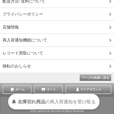
配送方法･送料について
プライバシーポリシー
店舗情報
再入荷通知機能について
レコード買取について
移転のおしらせ
ページの先頭へ戻る
ホーム
カート
マイアカウント
在庫切れ商品
の
再入荷
通知を
受け取る
表示切替 :
スマートフォン
|
PC版
2008 Lighthouse Records All Rights Reserved