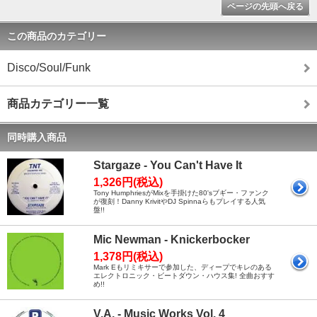
ページの先頭へ戻る
この商品のカテゴリー
Disco/Soul/Funk
商品カテゴリー一覧
同時購入商品
Stargaze - You Can't Have It
1,326円(税込)
Tony HumphriesがMixを手掛けた80'sブギー・ファンク
が復刻！Danny KrivitやDJ Spinnaらもプレイする人気
盤!!
Mic Newman - Knickerbocker
1,378円(税込)
Mark Eもリミキサーで参加した、ディープでキレのある
エレクトロニック・ビートダウン・ハウス集! 全曲おすす
め!!
V.A. - Music Works Vol. 4