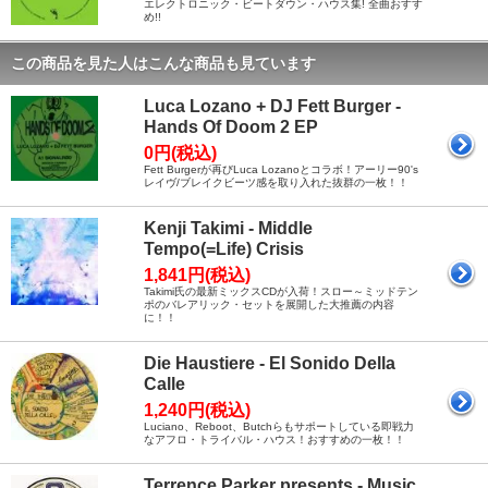
エレクトロニック・ビートダウン・ハウス集! 全曲おすす
め!!
この商品を見た人はこんな商品も見ています
Luca Lozano + DJ Fett Burger -
Hands Of Doom 2 EP
0円(税込)
Fett Burgerが再びLuca Lozanoとコラボ！アーリー90's
レイヴ/ブレイクビーツ感を取り入れた抜群の一枚！！
Kenji Takimi - Middle
Tempo(=Life) Crisis
1,841円(税込)
Takimi氏の最新ミックスCDが入荷！スロー～ミッドテン
ポのバレアリック・セットを展開した大推薦の内容
に！！
Die Haustiere - El Sonido Della
Calle
1,240円(税込)
Luciano、Reboot、Butchらもサポートしている即戦力
なアフロ・トライバル・ハウス！おすすめの一枚！！
Terrence Parker presents - Music