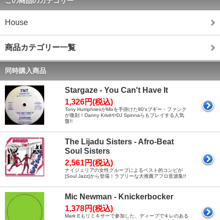
この商品のカテゴリー
House
商品カテゴリー一覧
同時購入商品
Stargaze - You Can't Have It
1,326円(税込)
Tony HumphriesがMixを手掛けた80'sブギー・ファンク
が復刻！Danny KrivitやDJ Spinnaらもプレイする人気
盤!!
The Lijadu Sisters - Afro-Beat
Soul Sisters
2,561円(税込)
ナイジェリアの女性グループによるベスト的コンピが
[Soul Jazz]から登場！ラブリーな大推薦アフロ音源集!!
Mic Newman - Knickerbocker
1,378円(税込)
Mark Eもリミキサーで参加した、ディープでキレのある