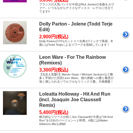
フランスの人気バンドが今回はRick Jamesの名曲をカヴ
ァー。いつもながらナイスなディスコ・レゲエに仕立て
てます!!
Dolly Parton - Jolene (Todd Terje
Edit)
2,900円(税込)
Dolly Partonの70'sカントリー古典が7インチで再発。B
面にはTodd Terjeによるリワークを収録しています！
Leon Ware - For The Rainbow
(Remixes)
3,300円(税込)
【当店人気盤!!】Marvin Gaye / Michael Jacksonなど数
多く手掛けた巨匠Leon Ware。彼の原曲への愛と敬意が
強く感じられるソウルフルなリミックス盤。大推薦盤！
Loleatta Holloway - Hit And Run
(incl. Joaquin Joe Claussell
Remix)
5,400円(税込)
精力的なリリースが続くJoe Claussellが今度は"Hit And
Run"を13分のバージョンへと料理。A面にはWalter
Gibbons Mixも併録!