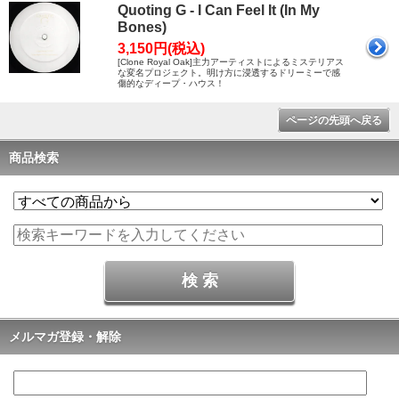
Quoting G - I Can Feel It (In My
Bones)
3,150円(税込)
[Clone Royal Oak]主力アーティストによるミステリアス
な変名プロジェクト。明け方に浸透するドリーミーで感
傷的なディープ・ハウス！
ページの先頭へ戻る
商品検索
メルマガ登録・解除