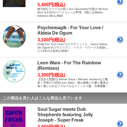
5,400円(税込)
精力的なリリースが続くJoe Claussellが今度は"Hit And
Run"を13分のバージョンへと料理。A面にはWalter
Gibbons Mixも併録!
Psychemagik - For Your Love /
Aldeia De Ogum
3,100円(税込)
Chilly"For Your Love"のリエディットと、Joyce"Aldeia
De Ogum"のブラジリアン・ハウス・リワークを収録し
た'12年の人気作が再発!!
Leon Ware - For The Rainbow
(Remixes)
3,300円(税込)
【当店人気盤!!】Marvin Gaye / Michael Jacksonなど数
多く手掛けた巨匠Leon Ware。彼の原曲への愛と敬意が
強く感じられるソウルフルなリミックス盤。大推薦盤！
この商品を見た人はこんな商品も見ています
Soul Sugar meets Dub
Shepherds featuring Jolly
Joseph - Super Freak
3,050円(税込)