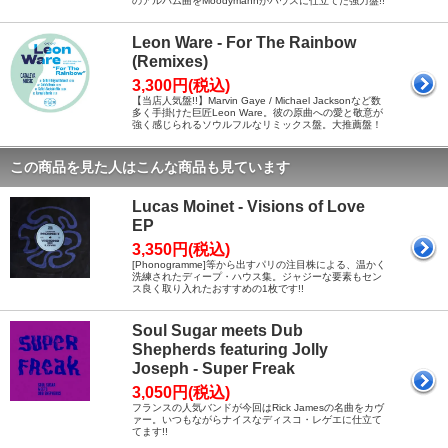
のアルバム曲をMoodymannがハウスに仕立てた強力盤!!
Leon Ware - For The Rainbow
(Remixes)
3,300円(税込)
【当店人気盤!!】Marvin Gaye / Michael Jacksonなど数
多く手掛けた巨匠Leon Ware。彼の原曲への愛と敬意が
強く感じられるソウルフルなリミックス盤。大推薦盤！
この商品を見た人はこんな商品も見ています
Lucas Moinet - Visions of Love
EP
3,350円(税込)
[Phonogramme]等から出すパリの注目株による、温かく
洗練されたディープ・ハウス集。ジャジーな要素もセン
ス良く取り入れたおすすめの1枚です!!
Soul Sugar meets Dub
Shepherds featuring Jolly
Joseph - Super Freak
3,050円(税込)
フランスの人気バンドが今回はRick Jamesの名曲をカヴ
ァー。いつもながらナイスなディスコ・レゲエに仕立て
てます!!