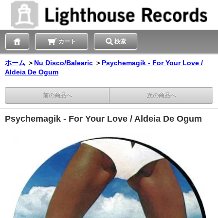
カート
検索
ホーム
＞
Nu Disco/Balearic
＞
Psychemagik - For Your Love /
Aldeia De Ogum
前の商品へ
次の商品へ
Psychemagik - For Your Love / Aldeia De Ogum