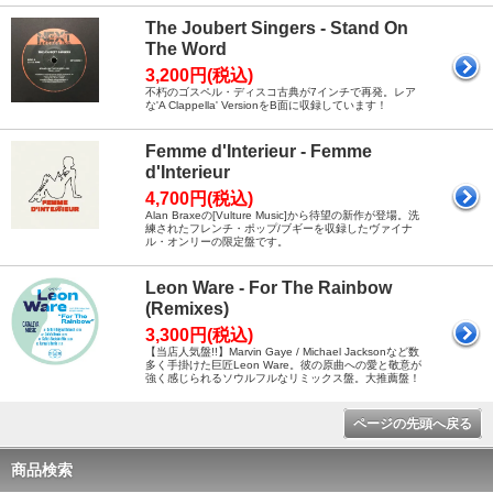
The Joubert Singers - Stand On
The Word
3,200円(税込)
不朽のゴスペル・ディスコ古典が7インチで再発。レア
な'A Clappella' VersionをB面に収録しています！
Femme d'Interieur - Femme
d'Interieur
4,700円(税込)
Alan Braxeの[Vulture Music]から待望の新作が登場。洗
練されたフレンチ・ポップ/ブギーを収録したヴァイナ
ル・オンリーの限定盤です。
Leon Ware - For The Rainbow
(Remixes)
3,300円(税込)
【当店人気盤!!】Marvin Gaye / Michael Jacksonなど数
多く手掛けた巨匠Leon Ware。彼の原曲への愛と敬意が
強く感じられるソウルフルなリミックス盤。大推薦盤！
ページの先頭へ戻る
商品検索