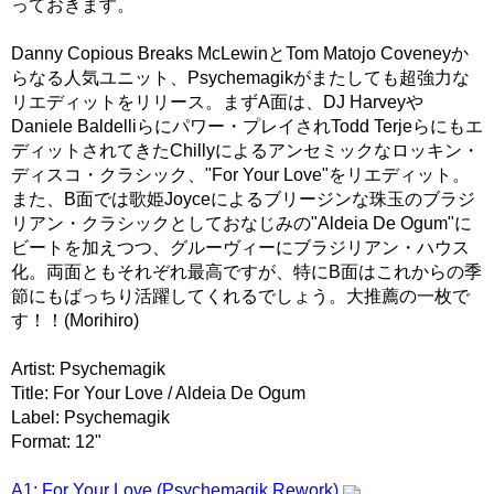
っておきます。
Danny Copious Breaks McLewinとTom Matojo Coveneyか
らなる人気ユニット、Psychemagikがまたしても超強力な
リエディットをリリース。まずA面は、DJ Harveyや
Daniele Baldelliらにパワー・プレイされTodd Terjeらにもエ
ディットされてきたChillyによるアンセミックなロッキン・
ディスコ・クラシック、"For Your Love"をリエディット。
また、B面では歌姫Joyceによるブリージンな珠玉のブラジ
リアン・クラシックとしておなじみの"Aldeia De Ogum"に
ビートを加えつつ、グルーヴィーにブラジリアン・ハウス
化。両面ともそれぞれ最高ですが、特にB面はこれからの季
節にもばっちり活躍してくれるでしょう。大推薦の一枚で
す！！(Morihiro)
Artist: Psychemagik
Title: For Your Love / Aldeia De Ogum
Label: Psychemagik
Format: 12"
A1: For Your Love (Psychemagik Rework)