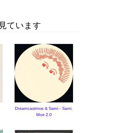
見ています
Dreamcastmoe & Sami - Sami.
Moe 2.0