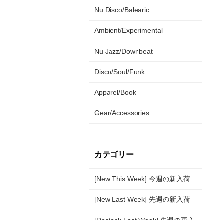
Nu Disco/Balearic
Ambient/Experimental
Nu Jazz/Downbeat
Disco/Soul/Funk
Apparel/Book
Gear/Accessories
カテゴリー
[New This Week] 今週の新入荷
[New Last Week] 先週の新入荷
[Restock Last Week] 先週の再入