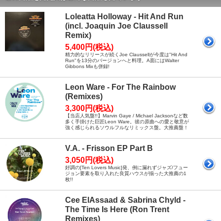
Loleatta Holloway - Hit And Run
(incl. Joaquin Joe Claussell
Remix)
5,400円(税込)
精力的なリリースが続くJoe Claussellが今度は"Hit And
Run"を13分のバージョンへと料理。A面にはWalter
Gibbons Mixも併録!
Leon Ware - For The Rainbow
(Remixes)
3,300円(税込)
【当店人気盤!!】Marvin Gaye / Michael Jacksonなど数
多く手掛けた巨匠Leon Ware。彼の原曲への愛と敬意が
強く感じられるソウルフルなリミックス盤。大推薦盤！
V.A. - Frisson EP Part B
3,050円(税込)
好調の[Ten Lovers Music]発、例に漏れずジャズ/フュー
ジョン要素を取り入れた良質ハウスが揃った大推薦の1
枚!!
Cee ElAssaad & Sabrina Chyld -
The Time Is Here (Ron Trent
Remixes)