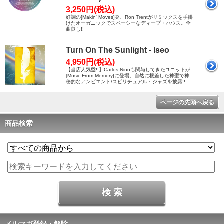
3,250円(税込)
好調の[Makin' Moves]発、Ron Trentがリミックスを手掛
けたオーガニックでスペーシーなディープ・ハウス。全
曲良し!!
Turn On The Sunlight - Iseo
4,950円(税込)
【当店人気盤!!】Carlos Ninoも関与してきたユニットが
[Music From Memory]に登場。自然に根差した神聖で神
秘的なアンビエント/スピリチュアル・ジャズを披露!!
ページの先頭へ戻る
商品検索
メルマガ登録・解除