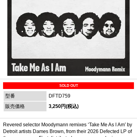
SOLD OUT
型番
DFTD759
販売価格
3,250円(税込)
Revered selector Moodymann remixes ‘Take Me As I Am’ by
Detroit artists Dames Brown, from their 2026 Defected LP of