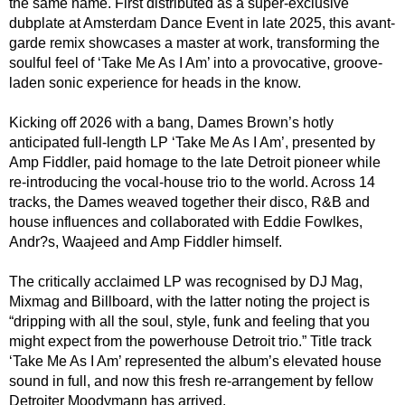
the same name. First distributed as a super-exclusive
dubplate at Amsterdam Dance Event in late 2025, this avant-
garde remix showcases a master at work, transforming the
soulful feel of ‘Take Me As I Am’ into a provocative, groove-
laden sonic experience for heads in the know.
Kicking off 2026 with a bang, Dames Brown’s hotly
anticipated full-length LP ‘Take Me As I Am’, presented by
Amp Fiddler, paid homage to the late Detroit pioneer while
re-introducing the vocal-house trio to the world. Across 14
tracks, the Dames weaved together their disco, R&B and
house influences and collaborated with Eddie Fowlkes,
Andr?s, Waajeed and Amp Fiddler himself.
The critically acclaimed LP was recognised by DJ Mag,
Mixmag and Billboard, with the latter noting the project is
“dripping with all the soul, style, funk and feeling that you
might expect from the powerhouse Detroit trio.” Title track
‘Take Me As I Am’ represented the album’s elevated house
sound in full, and now this fresh re-arrangement by fellow
Detroiter Moodymann has arrived.