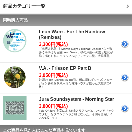
商品カテゴリー一覧
同時購入商品
Leon Ware - For The Rainbow
(Remixes)
3,300円(税込)
【当店人気盤!!】Marvin Gaye / Michael Jacksonなど数
多く手掛けた巨匠Leon Ware。彼の原曲への愛と敬意が
強く感じられるソウルフルなリミックス盤。大推薦盤！
V.A. - Frisson EP Part B
3,050円(税込)
好調の[Ten Lovers Music]発、例に漏れずジャズ/フュー
ジョン要素を取り入れた良質ハウスが揃った大推薦の1
枚!!
Jura Soundsystem - Morning Star
3,800円(税込)
[Isle Of Jura]主宰による6曲入りアルバム。バレアリック
でダビーなダウンテンポが軸となった、今回も全編ナイ
スな1枚です!!
この商品を見た人はこんな商品も見ています