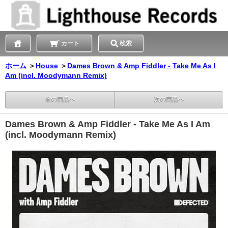
カート
検索
ホーム
＞
House
＞
Dames Brown & Amp Fiddler - Take Me As I
Am (incl. Moodymann Remix)
前の商品へ
次の商品へ
Dames Brown & Amp Fiddler - Take Me As I Am
(incl. Moodymann Remix)