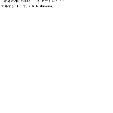
手がけたリミックス、未発表2曲で構成。これぞデトロイト！
ー作。(Dr. Nishimura)