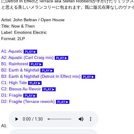
にDetroit In EffectとTerrace aka Stefan Robbersが
と思える美しいメランコリーに包まれます。既に版元在庫なしのヴァイナルオンリ
Artist: John Beltran / Open House
Title: Now & Then
Label: Emotions Electric
Format: 2LP
A1: Aquatic
A2: Aquatic (Carl Craig mix)
B1: Rainforest
B2: Earth & Nightfall
B3: Earth & Nightfall (Detroit In Effect mix)
C1: High Tide
C2: Bisous Au Revoir
D1: Fragile
D2: Fragile (Terrace rework)
A1: