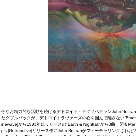
今なお精力的な活動を続けるデトロイト・テクノベテランJohn Belt
たダブルパックが、デトロイトラヴァーズの心を掴んで離さない[Emotions Elec
inewave]から1993年にリリースの”Earth & Nightfall”から3曲、盟友Merk W
g’s [Retroactive]リリース作にJohn Beltranがフィーチャリングされた”