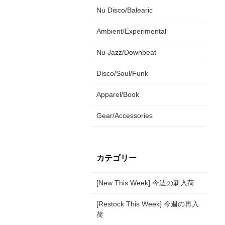
Nu Disco/Balearic
Ambient/Experimental
Nu Jazz/Downbeat
Disco/Soul/Funk
Apparel/Book
Gear/Accessories
カテゴリー
[New This Week] 今週の新入荷
[Restock This Week] 今週の再入
荷