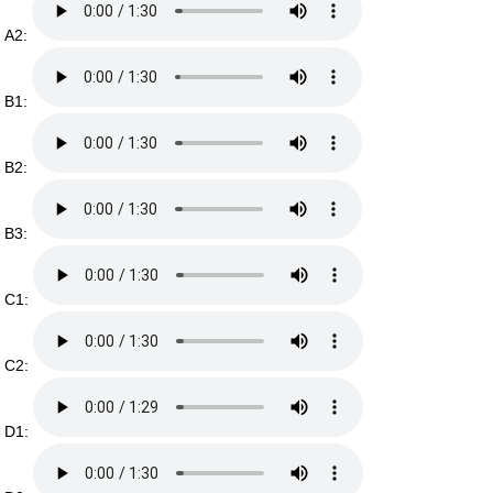
A2:
B1:
B2:
B3:
C1:
C2:
D1: