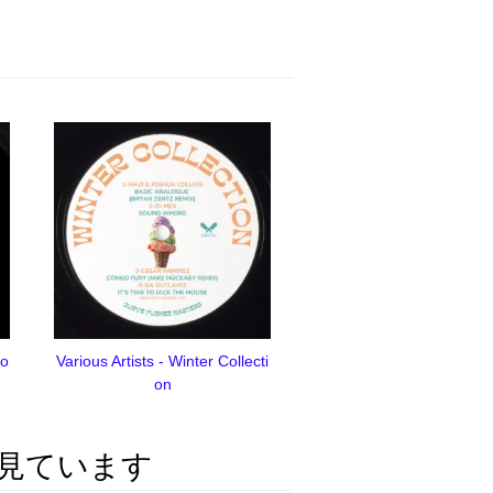
io
Various Artists - Winter Collecti
on
見ています