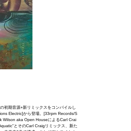
ranの初期音源+新リミックスをコンパイルし
tric]から登場。[33rpm Records/S
ilson aka Open HouseによるCarl Crai
Aquatic”とそのCarl Craigリミックス、新た