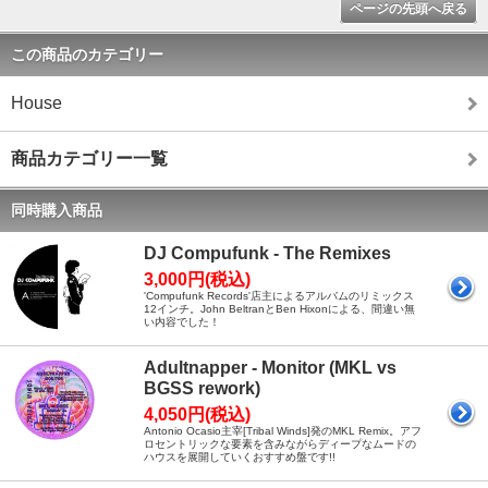
ページの先頭へ戻る
この商品のカテゴリー
House
商品カテゴリー一覧
同時購入商品
DJ Compufunk - The Remixes
3,000円(税込)
'Compufunk Records'店主によるアルバムのリミックス
12インチ。John BeltranとBen Hixonによる、間違い無
い内容でした！
Adultnapper - Monitor (MKL vs
BGSS rework)
4,050円(税込)
Antonio Ocasio主宰[Tribal Winds]発のMKL Remix。アフ
ロセントリックな要素を含みながらディープなムードの
ハウスを展開していくおすすめ盤です!!