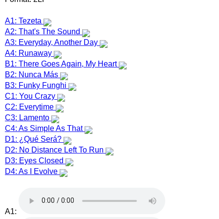
A1: Tezeta
A2: That's The Sound
A3: Everyday, Another Day
A4: Runaway
B1: There Goes Again, My Heart
B2: Nunca Más
B3: Funky Funghi
C1: You Crazy
C2: Everytime
C3: Lamento
C4: As Simple As That
D1: ¿Qué Será?
D2: No Distance Left To Run
D3: Eyes Closed
D4: As I Evolve
A1: