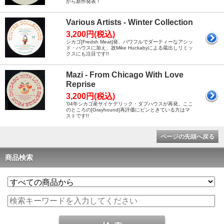
から新作発表！
Various Artists - Winter Collection
3,200円(税込)
シカゴ[Fredsh Meat]発、パワフルでダーティーなアシッ
ド・ハウスに加え、故Mike Huckabyによる蔵出しリミッ
クスにも注目です!!
Mazi - From Chicago With Love
Reprise
3,200円(税込)
‘04年シカゴ産サイケデリック・ダブハウスが再発。ここ
のところの[Grayhound]再評価にピンときている方はマ
ストです!!
ページの先頭へ戻る
商品検索