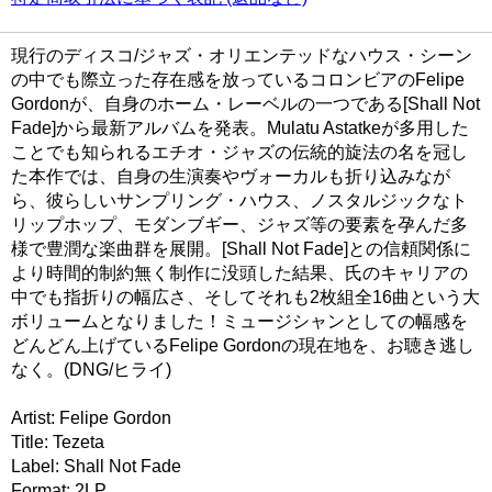
現行のディスコ/ジャズ・オリエンテッドなハウス・シーン
の中でも際立った存在感を放っているコロンビアのFelipe
Gordonが、自身のホーム・レーベルの一つである[Shall Not
Fade]から最新アルバムを発表。Mulatu Astatkeが多用した
ことでも知られるエチオ・ジャズの伝統的旋法の名を冠し
た本作では、自身の生演奏やヴォーカルも折り込みなが
ら、彼らしいサンプリング・ハウス、ノスタルジックなト
リップホップ、モダンブギー、ジャズ等の要素を孕んだ多
様で豊潤な楽曲群を展開。[Shall Not Fade]との信頼関係に
より時間的制約無く制作に没頭した結果、氏のキャリアの
中でも指折りの幅広さ、そしてそれも2枚組全16曲という大
ボリュームとなりました！ミュージシャンとしての幅感を
どんどん上げているFelipe Gordonの現在地を、お聴き逃し
なく。(DNG/ヒライ)
Artist: Felipe Gordon
Title: Tezeta
Label: Shall Not Fade
Format: 2LP