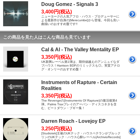
Doug Gomez - Signals 3
3,400円(税込)
ニューヨークの人気アフロ・ハウス・プロデューサーに
よる最新作が自身の[Merecumbe]から登場。今回も良い
曲揃いのおすすめ盤です!!
この商品を見た人はこんな商品も見ています
Cal & Al - The Valley Mentality EP
3,350円(税込)
UK新興レーベル第1弾は、期待値越えのアンニュイなダ
ブハウス！Harrison BDPのリミックスも◎。実質アナロ
グ・オンリーのおすすめ盤！
Instruments of Rapture - Certain
Realities
3,350円(税込)
The Revengeの[Instruments Of Rapture]の復活後第4
弾。Palms Traxプレイのアーバン・ディスコネタを含
む、ビートダウン・ブギー集！
Darren Roach - Lovejoy EP
3,250円(税込)
[Studiotek]主催のUKテック・ハウスベテランがブルック
リンのUKテック・ハウス心酔レーベル[ArchivioRecords]