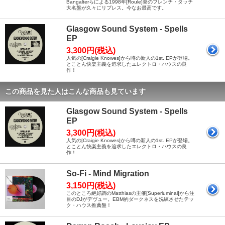
Bangalterらによる1998年[Roule]発のフレンチ・タッチ
大名盤が久々にリプレス。今なお最高です。
Glasgow Sound System - Spells
EP
3,300円(税込)
人気の[Craigie Knowes]から噂の新人の1st. EPが登場。
とことん快楽主義を追求したエレクトロ・ハウスの良
作！
この商品を見た人はこんな商品も見ています
Glasgow Sound System - Spells
EP
3,300円(税込)
人気の[Craigie Knowes]から噂の新人の1st. EPが登場。
とことん快楽主義を追求したエレクトロ・ハウスの良
作！
So-Fi - Mind Migration
3,150円(税込)
このところ絶好調のMatthiasの主催[Superluminal]から注
目のDJがデヴュー。EBM的ダークネスを洗練させたテッ
ク・ハウス推薦盤！