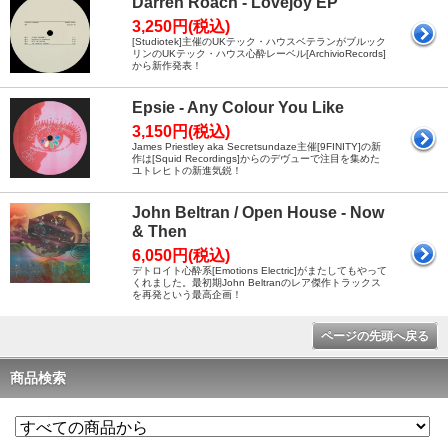
Darren Roach - Lovejoy EP
3,250円(税込)
[Studiotek]主催のUKテック・ハウスベテランがブルック
リンのUKテック・ハウス心酔レーベル[ArchivioRecords]
から新作発表！
Epsie - Any Colour You Like
3,150円(税込)
James Priestley aka Secretsundaze主催[9FINITY]の新
作は[Squid Recordings]からのデヴューで注目を集めた
ユトレヒトの新進気鋭！
John Beltran / Open House - Now
& Then
6,050円(税込)
デトロイト心酔系[Emotions Electric]がまたしてもやって
くれました。最初期John Beltranのレア傑作トラックス
を再発という最高企画！
ページの先頭へ戻る
商品検索