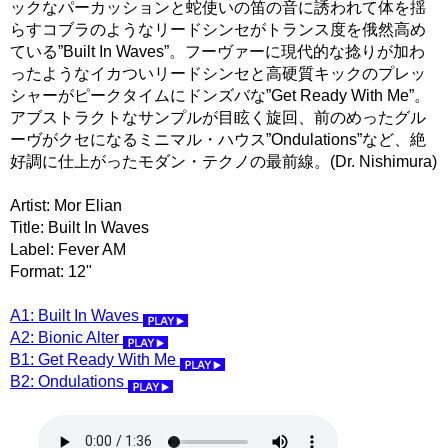
ックなパーカッションと蛇使いの笛の音に誘われて体を揺
らすコブラのようなリードシンセがトランス度を俄然高め
ている”Built In Waves”。フーヴァーに現代的な捻りが加わ
ったようなイカついリードシンセと高硬質キックのプレッ
シャーがピークタイムにドンズバな”Get Ready With Me”。
アブストラクトなサンプルが目眩く旋回、前のめったグル
ーヴがクセになるミニマル・ハウス”Ondulations”など、絶
好調に仕上がったモダン・テクノの最前線。(Dr. Nishimura)
Artist: Mor Elian
Title: Built In Waves
Label: Fever AM
Format: 12"
A1: Built In Waves
A2: Bionic Alter
B1: Get Ready With Me
B2: Ondulations