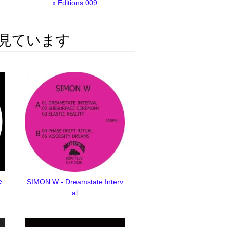
x Editions 009
見ています
e
SIMON W - Dreamstate Interv
al