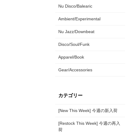
Nu Disco/Balearic
Ambient/Experimental
Nu Jazz/Downbeat
Disco/Soul/Funk
Apparel/Book
Gear/Accessories
カテゴリー
[New This Week] 今週の新入荷
[Restock This Week] 今週の再入
荷