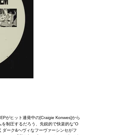
がヒット連発中の[Craigie Konwes]から
ムを制圧するだろう、先鋭的で快楽的な”O
！同じくダーク&ヘヴィなフーヴァーシンセがフ