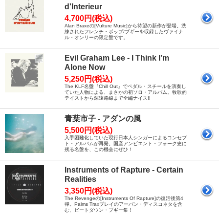
d'Interieur
4,700円(税込)
Alan Braxeの[Vulture Music]から待望の新作が登場。洗
練されたフレンチ・ポップ/ブギーを収録したヴァイナ
ル・オンリーの限定盤です。
Evil Graham Lee - I Think I’m
Alone Now
5,250円(税込)
The KLF名盤『Chill Out』でペダル・スチールを演奏し
ていた人物による、まさかの初ソロ・アルバム。牧歌的
テイストから深遠路線まで全編ナイス!!
青葉市子 - アダンの風
5,500円(税込)
入手困難化していた現行日本人シンガーによるコンセプ
ト・アルバムが再発。国産アンビエント・フォーク史に
残る名盤を、この機会にぜひ！
Instruments of Rapture - Certain
Realities
3,350円(税込)
The Revengeの[Instruments Of Rapture]の復活後第4
弾。Palms Traxプレイのアーバン・ディスコネタを含
む、ビートダウン・ブギー集！