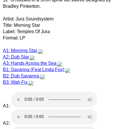
Bradley Pinkerton.
Artist: Jura Soundsystem
Title: Morning Star
Label: Temples Of Jura
Format: LP
A1: Morning Star
A2: Dub Star
A3: Hands Across the Sea
B1: Savanna (Feat Linda Fox)
B2: Dub Savanna
B3: Wah Fix
A1:
A2: