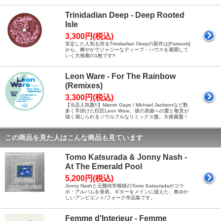
Trinidadian Deep - Deep Rooted
Isle
3,300円(税込)
安定した人気を誇るTrinidadian Deepの新作は[Fatsouls]
から。爽やかでジャジーなディープ・ハウスを展開して
いく大推薦の1枚です!!
Leon Ware - For The Rainbow
(Remixes)
3,300円(税込)
【当店人気盤!!】Marvin Gaye / Michael Jacksonなど数
多く手掛けた巨匠Leon Ware。彼の原曲への愛と敬意が
強く感じられるソウルフルなリミックス盤。大推薦盤！
この商品を見た人はこんな商品も見ています
Tomo Katsurada & Jonny Nash -
At The Emerald Pool
5,200円(税込)
Jonny Nashと元幾何学模様のTomo Katsuradaがコラ
ボ・アルバムを発表。ギターをメインに据えた、奥ゆか
しいアンビエント/フォーク作品集です。
Femme d'Interieur - Femme