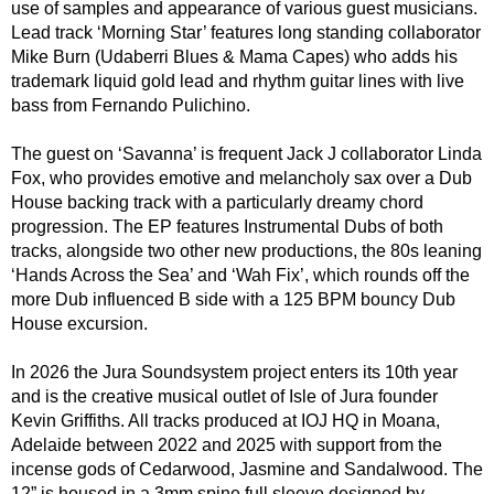
use of samples and appearance of various guest musicians.
Lead track ‘Morning Star’ features long standing collaborator
Mike Burn (Udaberri Blues & Mama Capes) who adds his
trademark liquid gold lead and rhythm guitar lines with live
bass from Fernando Pulichino.
The guest on ‘Savanna’ is frequent Jack J collaborator Linda
Fox, who provides emotive and melancholy sax over a Dub
House backing track with a particularly dreamy chord
progression. The EP features Instrumental Dubs of both
tracks, alongside two other new productions, the 80s leaning
‘Hands Across the Sea’ and ‘Wah Fix’, which rounds off the
more Dub influenced B side with a 125 BPM bouncy Dub
House excursion.
In 2026 the Jura Soundsystem project enters its 10th year
and is the creative musical outlet of Isle of Jura founder
Kevin Griffiths. All tracks produced at IOJ HQ in Moana,
Adelaide between 2022 and 2025 with support from the
incense gods of Cedarwood, Jasmine and Sandalwood. The
12” is housed in a 3mm spine full sleeve designed by