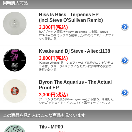
同時購入商品
Hiss Is Bliss - Terpenes EP
(Incl.Steve O'Sullivan Remix)
3,300円(税込)
仏ダブテクノ筆頭格が[Syncrophone]に参戦。Steve
O'Sullivaのリミックスを搭載した4/4のミニマル・ダブテ
ック即戦力盤！
Kwake and Dj Steve - Altec:1138
3,000円(税込)
[Klasse Wrecks]発、シェフィールド出身のコンビの初コ
ラボ作。ブリープ/UKテクノをモダンに昇華する説得力
抜群の好内容！
Byron The Aquarius - The Actual
Proof EP
3,300円(税込)
アトランタの気鋭が[Phonogramme]から放つ、卓越した
シカゴ/デトロイト・インスパイア系ディープ・ハウス！
この商品を見た人はこんな商品も見ています
Tils - MP09