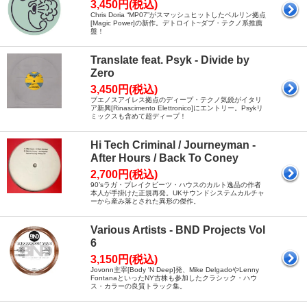
3,450円(税込)
Chris Doria “MP07”がスマッシュヒットしたベルリン拠点
[Magic Power]の新作。デトロイト~ダブ・テクノ系推薦
盤！
Translate feat. Psyk - Divide by
Zero
3,450円(税込)
ブエノスアイレス拠点のディープ・テクノ気鋭がイタリ
ア新興[Rinascimento Elettronico]にエントリー。Psykリ
ミックスも含めて超ディープ！
Hi Tech Criminal / Journeyman -
After Hours / Back To Coney
2,700円(税込)
90’sラガ・ブレイクビーツ・ハウスのカルト逸品の作者
本人が手掛けた正規再発。UKサウンドシステムカルチャ
ーから産み落とされた異形の傑作。
Various Artists - BND Projects Vol
6
3,150円(税込)
Jovonn主宰[Body 'N Deep]発、Mike DelgadoやLenny
FontanaといったNY古株も参加したクラシック・ハウ
ス・カラーの良質トラック集。