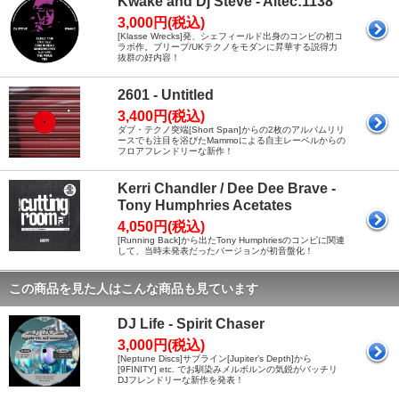
Kwake and Dj Steve - Altec:1138
3,000円(税込)
[Klasse Wrecks]発、シェフィールド出身のコンビの初コ
ラボ作。ブリープ/UKテクノをモダンに昇華する説得力
抜群の好内容！
2601 - Untitled
3,400円(税込)
ダブ・テクノ突端[Short Span]からの2枚のアルバムリリ
ースでも注目を浴びたMammoによる自主レーベルからの
フロアフレンドリーな新作！
Kerri Chandler / Dee Dee Brave -
Tony Humphries Acetates
4,050円(税込)
[Running Back]から出たTony Humphriesのコンピに関連
して、当時未発表だったバージョンが初音盤化！
この商品を見た人はこんな商品も見ています
DJ Life - Spirit Chaser
3,000円(税込)
[Neptune Discs]サブライン[Jupiter’s Depth]から
[9FINITY] etc. でお馴染みメルボルンの気鋭がバッチリ
DJフレンドリーな新作を発表！