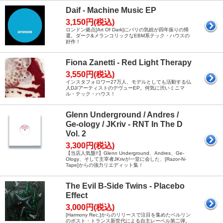
Daif - Machine Music EP
3,150円(税込)
ロンドン拠点[Art Of Dark]にパリの気鋭が四年振りの帰
還。ダーク&メランコリックなEBM系テック・ハウスの
好作！
Fiona Zanetti - Red Light Therapy
3,550円(税込)
インスタフォロワー27万人、モデルとしても活動する仏
人DJ/アーティストのデヴューEP。何気に渋いミニマ
ル・テック・ハウス！
Glenn Underground / Andres /
Ge-ology / JKriv - RNT In The D
Vol. 2
3,300円(税込)
【当店人気盤!!】Glenn Underground、Andres、Ge-
Ology、そして主宰者JKrivが一堂に会した、[Razor-N-
Tape]からの強力リエディット集！
The Evil B-Side Twins - Placebo
Effect
3,000円(税込)
[Harmony Rec.]からのリリースで注目を集めたベルリン
のポスト・トランス新世代による自主レーベル第二弾。