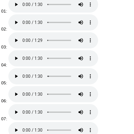
01:
02:
03:
04:
05:
06:
07: