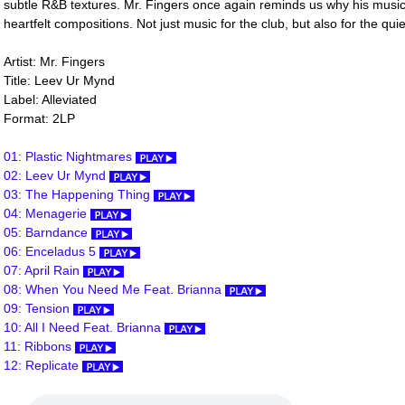
subtle R&B textures. Mr. Fingers once again reminds us why his music
heartfelt compositions. Not just music for the club, but also for the quie
Artist: Mr. Fingers
Title: Leev Ur Mynd
Label: Alleviated
Format: 2LP
01: Plastic Nightmares
02: Leev Ur Mynd
03: The Happening Thing
04: Menagerie
05: Barndance
06: Enceladus 5
07: April Rain
08: When You Need Me Feat. Brianna
09: Tension
10: All I Need Feat. Brianna
11: Ribbons
12: Replicate