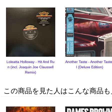
Loleatta Holloway - Hit And Ru
Another Taste - Another Taste
n (incl. Joaquin Joe Claussell
I (Deluxe Edition)
Remix)
この商品を見た人はこんな商品も