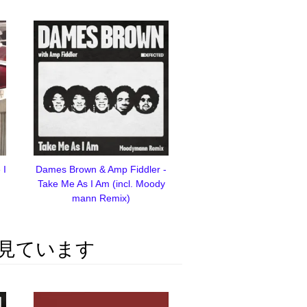
 I
Dames Brown & Amp Fiddler -
Take Me As I Am (incl. Moody
mann Remix)
見ています