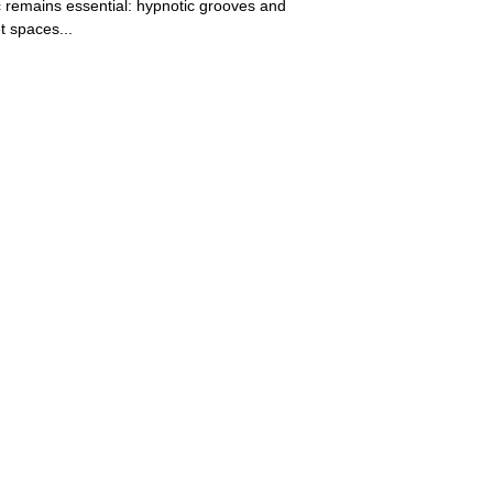
 remains essential: hypnotic grooves and
t spaces...