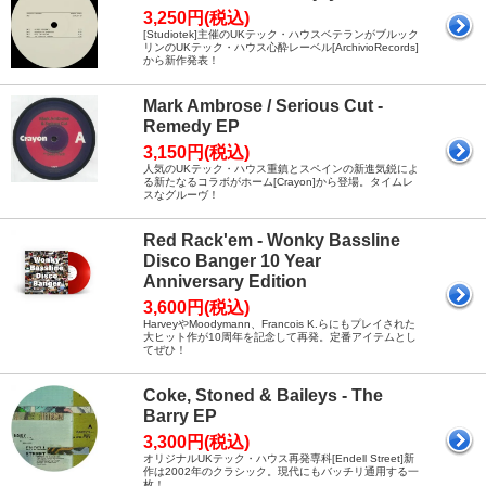
3,250円(税込)
[Studiotek]主催のUKテック・ハウスベテランがブルック
リンのUKテック・ハウス心酔レーベル[ArchivioRecords]
から新作発表！
Mark Ambrose / Serious Cut -
Remedy EP
3,150円(税込)
人気のUKテック・ハウス重鎮とスペインの新進気鋭によ
る新たなるコラボがホーム[Crayon]から登場。タイムレ
スなグルーヴ！
Red Rack'em - Wonky Bassline
Disco Banger 10 Year
Anniversary Edition
3,600円(税込)
HarveyやMoodymann、Francois K.らにもプレイされた
大ヒット作が10周年を記念して再発。定番アイテムとし
てぜひ！
Coke, Stoned & Baileys - The
Barry EP
3,300円(税込)
オリジナルUKテック・ハウス再発専科[Endell Street]新
作は2002年のクラシック。現代にもバッチリ通用する一
枚！