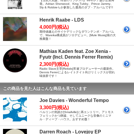
【当店人気盤、待望のリプレス!!】'88年レア盤が正規再
発。Adrian Sherwood、King Tubby、Prince Jammy、
Sly & Robbieらが参加した最高のダブ・アルバムです!!
Henrik Raabe - LDS
4,000円(税込)
期待値越えのサイケデリックなダウンテンポ・アルバム
で、Wareika構成員がソロデビュー。[Mule Musiq]発の大
推薦盤！
Mathias Kaden feat. Zoe Xenia -
Fyutr (Incl. Dennis Ferrer Remix)
2,300円(税込)
Radio Slave主宰[Rekids]常連プロデューサーの最新作。
Dennis Ferrerによるレイトナイト向けリミックスが切れ
味抜群です！
この商品を見た人はこんな商品も見ています
Joe Davies - Wonderful Tempo
3,300円(税込)
ベルリンの気鋭が[Smallville]に再エントリー。アトモス
フェリックかつ静謐、そしてユニークな音像のミニマ
ル・ディープ・ハウス。おすすめ盤！
Darren Roach - Lovejoy EP