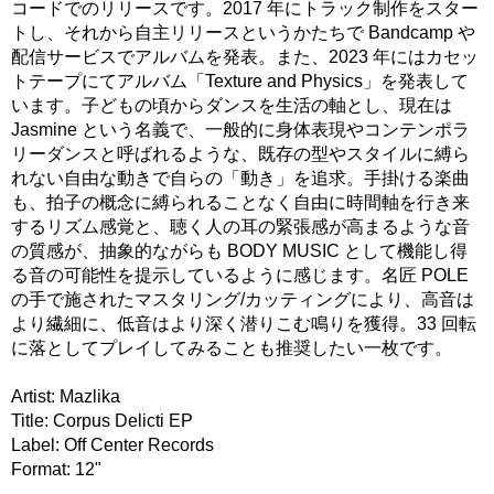
コードでのリリースです。2017 年にトラック制作をスター
トし、それから自主リリースというかたちで Bandcamp や
配信サービスでアルバムを発表。また、2023 年にはカセッ
トテープにてアルバム「Texture and Physics」を発表して
います。子どもの頃からダンスを生活の軸とし、現在は
Jasmine という名義で、一般的に身体表現やコンテンポラ
リーダンスと呼ばれるような、既存の型やスタイルに縛ら
れない自由な動きで自らの「動き」を追求。手掛ける楽曲
も、拍子の概念に縛られることなく自由に時間軸を行き来
するリズム感覚と、聴く人の耳の緊張感が高まるような音
の質感が、抽象的ながらも BODY MUSIC として機能し得
る音の可能性を提示しているように感じます。名匠 POLE
の手で施されたマスタリング/カッティングにより、高音は
より繊細に、低音はより深く潜りこむ鳴りを獲得。33 回転
に落としてプレイしてみることも推奨したい一枚です。
Artist: Mazlika
Title: Corpus Delicti EP
Label: Off Center Records
Format: 12"