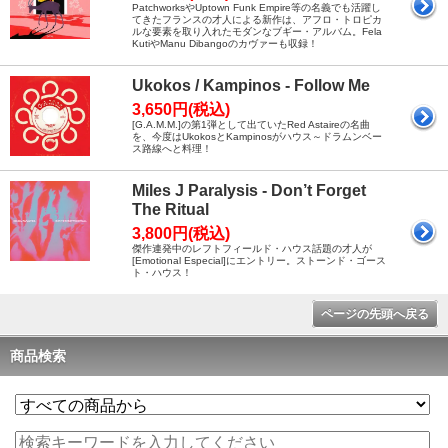
PatchworksやUptown Funk Empire等の名義でも活躍し
てきたフランスの才人による新作は、アフロ・トロピカ
ルな要素を取り入れたモダンなブギー・アルバム。Fela
KutiやManu Dibangoのカヴァーも収録！
Ukokos / Kampinos - Follow Me
3,650円(税込)
[G.A.M.M.]の第1弾として出ていたRed Astaireの名曲
を、今度はUkokosとKampinosがハウス～ドラムンベー
ス路線へと料理！
Miles J Paralysis - Don’t Forget
The Ritual
3,800円(税込)
傑作連発中のレフトフィールド・ハウス話題の才人が
[Emotional Especial]にエントリー。ストーンド・ゴース
ト・ハウス！
ページの先頭へ戻る
商品検索