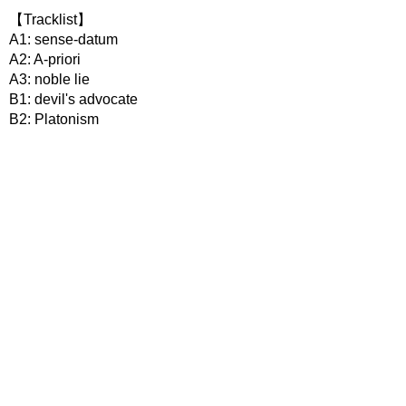
【Tracklist】
A1: sense-datum
A2: A-priori
A3: noble lie
B1: devil's advocate
B2: Platonism