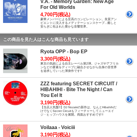
V.A. - Memory Garden: New Age
For Old Worlds
4,700円(税込)
豪華メンバーによる至高のコンピレーション。良質アン
ビエントに没入するメディテーションスケープ...癒しと
安らぎに包まれた豊かな音響世界。
この商品を見た人はこんな商品も見ています
Ryota OPP - Bop EP
3,300円(税込)
東京の気鋭による自主レーベル第2弾。ジャズやアフリカ
ンなどの要素をディープに融合させながら自身の音世界
を追求していった渾身作です!!
ZZZ featuring SECRET CIRCUIT /
HIBAHIHI - Bite The Night / Can
You Eel It
3,190円(税込)
【当店人気盤!!】DJ Nozakiの新作は、なんとHibahihiだ
けでなくSecret Circuitもフィーチャーしてニューエイ
ジ・ヒップハウスを展開。両面おすすめです!!
Voilaaa - Voiciii
3,190円(税込)