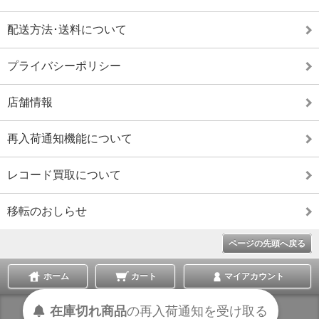
配送方法･送料について
プライバシーポリシー
店舗情報
再入荷通知機能について
レコード買取について
移転のおしらせ
ページの先頭へ戻る
ホーム
カート
マイアカウント
在庫切れ商品
の
再入荷
通知を
受け取る
表示切替 :
スマートフォン
|
PC版