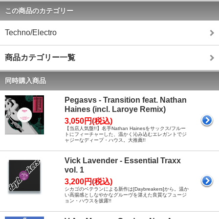
この商品のカテゴリー
Techno/Electro
商品カテゴリー一覧
同時購入商品
Pegasvs - Transition feat. Nathan
Haines (incl. Laroye Remix)
3,050円(税込)
【当店人気盤!!】名手Nathan Hainesをサックス/フルー
トにフィーチャーした、温かく沁み込むエレガントでジ
ャジーなディープ・ハウス。大推薦!!
Vick Lavender - Essential Traxx
vol. 1
3,200円(税込)
シカゴのベテランによる新作は[Daybreakers]から。温か
い高揚感としなやかなグルーヴを湛えた良質なフュージ
ョン・ハウスを披露!!