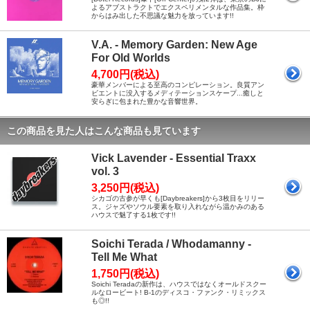
よるアブストラクトでエクスペリメンタルな作品集。枠
からはみ出した不思議な魅力を放っています!!
V.A. - Memory Garden: New Age
For Old Worlds
4,700円(税込)
豪華メンバーによる至高のコンピレーション。良質アン
ビエントに没入するメディテーションスケープ...癒しと
安らぎに包まれた豊かな音響世界。
この商品を見た人はこんな商品も見ています
Vick Lavender - Essential Traxx
vol. 3
3,250円(税込)
シカゴの古参が早くも[Daybreakers]から3枚目をリリー
ス。ジャズやソウル要素を取り入れながら温かみのある
ハウスで魅了する1枚です!!
Soichi Terada / Whodamanny -
Tell Me What
1,750円(税込)
Soichi Teradaの新作は、ハウスではなくオールドスクー
ルなロービート! B-1のディスコ・ファンク・リミックス
も◎!!