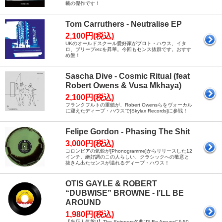
載の傑作です！
Tom Carruthers - Neutralise EP
2,100円(税込)
UKのオールドスクール愛好家がプロト・ハウス、イタ
ロ、ブリープetcを昇華。今回もセンス抜群です。おすす
め盤！
Sascha Dive - Cosmic Ritual (feat
Robert Owens & Vusa Mkhaya)
2,100円(税込)
フランクフルトの重鎮が、Robert Owensらをヴォーカル
に迎えたディープ・ハウスで[Skylax Records]に参戦！
Felipe Gordon - Phasing The Shit
3,000円(税込)
コロンビアの気鋭が[Phonogramme]からリリースした12
インチ。絶好調のこの人らしい、クラシックへの敬意と
抜きん出たセンスが溢れるディープ・ハウス！
OTIS GAYLE & ROBERT
“DUBWISE” BROWNE - I’LL BE
AROUND
1,980円(税込)
【当店人気盤!!】The Spinners名曲"I'll Be Around"を50