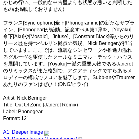
かじめ行い、一般的な中古盤よりも状態が悪いと判断した
ものは掲載しておりません)
フランス[Syncrophone]傘下[Phonogramme]の新たなサブラ
イン、[Phonogear]が始動。記念すべき第1弾を、[Yoyaku]
傘下[Aku]や[Mosaic]、[Infuse]、[Constant Black]等からのリ
リース歴を持つベルリン拠点の気鋭、Nick Beringerが担当
しています。ここでは、流麗なシンセワークや推進力溢れ
るグルーヴを駆使したクールなミニマル・テック・ハウス
を展開しています。[Yoyaku]一派の重要人物であるJaneret
のリミックスがまた格別で、アクアティックですらあるメ
ロディーの構成でフロアを魅了します。Subb-anやTraumer
あたりのファンはぜひ！(DNG/ヒライ)
Artist: Nick Beringer
Title: Out Of Zone (Janeret Remix)
Label: Phonogear
Format: 12"
A1: Deeper Image
A2: Deeper Image (Janeret remix)