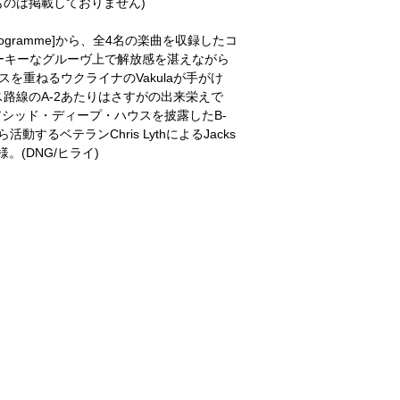
のは掲載しておりません)
nogramme]から、全4名の楽曲を収録したコ
スモーキーなグルーヴ上で解放感を湛えながら
を重ねるウクライナのVakulaが手がけ
路線のA-2あたりはさすがの出来栄えで
なアシッド・ディープ・ハウスを披露したB-
代から活動するベテランChris LythによるJacks
。(DNG/ヒライ)