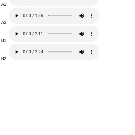
A1:
A2:
B1:
B2: