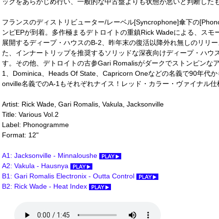
ックをあらかじめ行い、一般的な中古盤よりも状態が悪いと判断したも
フランスのディストリビューター/レーベル[Syncrophone]傘下の[Pho
ンピEPが到着。多作極まるデトロイトの重鎮Rick Wadeによる、
展開するディープ・ハウスのB-2、昨年末の復活以降外れ無しのリリース
た、インナートリップを推奨するソリッドな深夜向けディープ・ハウス
す。その他、デトロイトの古参Gari Romalisがダークでストンピン
1、Dominica、Heads Of State、Capricorn Oneなどの名義で90年
onville名義でのA-1もそれぞれナイス！レッド・カラー・ヴァイナル仕様
Artist: Rick Wade, Gari Romalis, Vakula, Jacksonville
Title: Various Vol.2
Label: Phonogramme
Format: 12"
A1: Jacksonville - Minnaloushe
A2: Vakula - Hausnya
B1: Gari Romalis Electronix - Outta Control
B2: Rick Wade - Heat Index