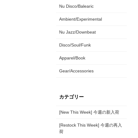
Nu Disco/Balearic
Ambient/Experimental
Nu Jazz/Downbeat
Disco/Soul/Funk
Apparel/Book
Gear/Accessories
カテゴリー
[New This Week] 今週の新入荷
[Restock This Week] 今週の再入
荷