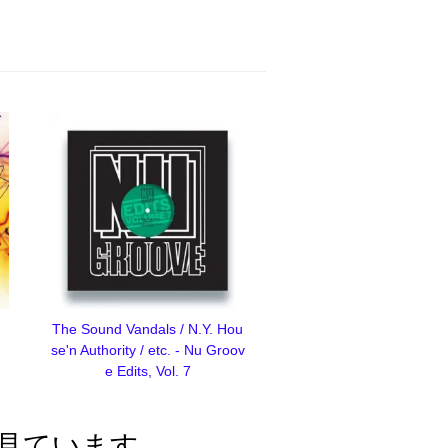
The Sound Vandals / N.Y. Hou
se'n Authority / etc. - Nu Groov
e Edits, Vol. 7
見ています