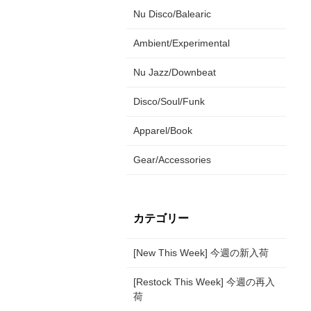
Nu Disco/Balearic
Ambient/Experimental
Nu Jazz/Downbeat
Disco/Soul/Funk
Apparel/Book
Gear/Accessories
カテゴリー
[New This Week] 今週の新入荷
[Restock This Week] 今週の再入
荷