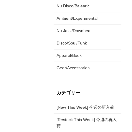
Nu Disco/Balearic
Ambient/Experimental
Nu Jazz/Downbeat
Disco/Soul/Funk
Apparel/Book
Gear/Accessories
カテゴリー
[New This Week] 今週の新入荷
[Restock This Week] 今週の再入
荷