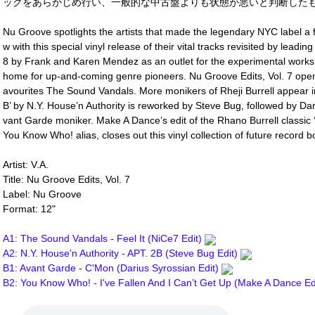
ックをあらかじめ行い、一般的な中古盤よりも状態が悪いと判断したも
Nu Groove spotlights the artists that made the legendary NYC label a f
w with this special vinyl release of their vital tracks revisited by leadin
8 by Frank and Karen Mendez as an outlet for the experimental works 
home for up-and-coming genre pioneers. Nu Groove Edits, Vol. 7 opens 
avourites The Sound Vandals. More monikers of Rheji Burrell appear in 
B’ by N.Y. House’n Authority is reworked by Steve Bug, followed by Dari
vant Garde moniker. Make A Dance’s edit of the Rhano Burrell classic ‘
You Know Who! alias, closes out this vinyl collection of future record b
Artist: V.A.
Title: Nu Groove Edits, Vol. 7
Label: Nu Groove
Format: 12"
A1: The Sound Vandals - Feel It (NiCe7 Edit)
A2: N.Y. House'n Authority - APT. 2B (Steve Bug Edit)
B1: Avant Garde - C'Mon (Darius Syrossian Edit)
B2: You Know Who! - I've Fallen And I Can’t Get Up (Make A Dance Ed