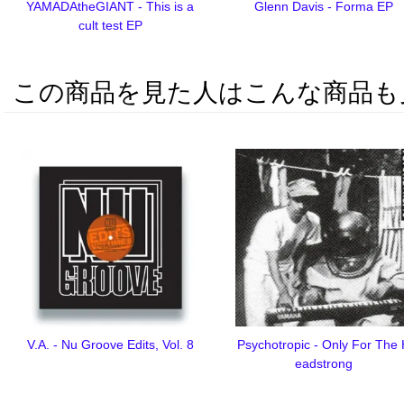
YAMADAtheGIANT - This is a
Glenn Davis - Forma EP
cult test EP
この商品を見た人はこんな商品も
V.A. - Nu Groove Edits, Vol. 8
Psychotropic - Only For The
eadstrong