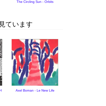
The Circling Sun - Orbits
見ています
 H
Axel Boman - Le New Life