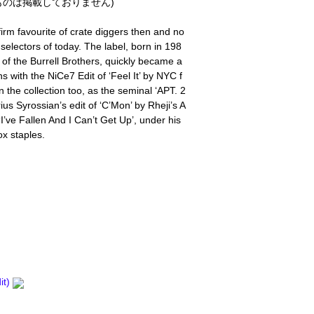
のは掲載しておりません)
irm favourite of crate diggers then and no
g selectors of today. The label, born in 198
of the Burrell Brothers, quickly became a
with the NiCe7 Edit of ‘Feel It’ by NYC f
the collection too, as the seminal ‘APT. 2
us Syrossian’s edit of ‘C’Mon’ by Rheji’s A
I’ve Fallen And I Can’t Get Up’, under his
ox staples.
it)