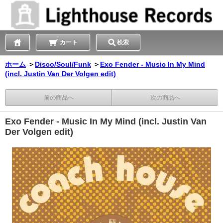
カート
検索
ホーム
＞
Disco/Soul/Funk
＞
Exo Fender - Music In My Mind
(incl. Justin Van Der Volgen edit)
前の商品へ
次の商品へ
Exo Fender - Music In My Mind (incl. Justin Van
Der Volgen edit)