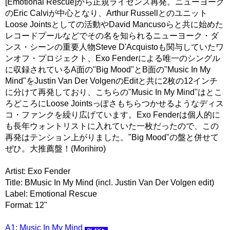
[Emotional Rescue]から正規ライセンス再発。ニューヨーク
のEric Calviが中心となり、Arthur Russellとのユニット
Loose Jointsとしての活動やDavid Mancusoらと共に始めた
レコードプールなどでその名を知られるニューヨーク・ダ
ンス・シーンの重要人物Steve D'Acquistoも関与していたワ
ンオフ・プロジェクト、Exo Fenderによる唯一のシングル
に収録されているA面の"Big Mood"とB面の"Music In My
Mind"をJustin Van Der VolgenのEditと共に2枚の12インチ
に分けて再発しており、こちらの"Music In My Mind"はとこ
ろどころにLoose Jointsっぽさもちらつかせるようなディス
コ・ファンクを繰り広げています。Exo Fenderは個人的に
も長年ウォントリストに入れていた一枚だったので、この
再発はテンション上がりました。"Big Mood"の盤と併せて
ぜひ。大推薦盤！(Morihiro)
Artist: Exo Fender
Title: BMusic In My Mind (incl. Justin Van Der Volgen edit)
Label: Emotional Rescue
Format: 12"
A1: Music In My Mind