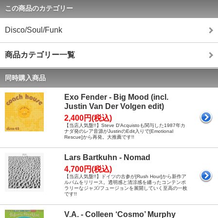
この商品のカテゴリー
Disco/Soul/Funk
商品カテゴリー一覧
同時購入商品
Exo Fender - Big Mood (incl.
Justin Van Der Volgen edit)
2,400円(税込)
【当店人気盤!!】Steve D'Acquistoも関与した1987年カ
ナダ発のレア音源がJustinのEdit入りで[Emotional
Rescue]から再発。大推薦です!!
Lars Bartkuhn - Nomad
4,700円(税込)
【当店人気盤!!】ドイツの古参が[Rush Hour]から新作ア
ルバムをリリース。透明感と清涼感を纏ったコンテンポ
ラリーなジャズ/フュージョンを展開していく至高の一枚
です!!
V.A. - Colleen ‘Cosmo’ Murphy