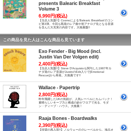
presents Balearic Breakfast
Volume 3
6,990円(税込)
【当店人気盤!!】Cosmoによる'Balearic Breakfast'のコン
ピ第3弾。今回も既発のレア曲や初アナログ化となる音源
を含んだ大充実の内容です。大推薦盤!!
この商品を見た人はこんな商品も見ています
Exo Fender - Big Mood (incl.
Justin Van Der Volgen edit)
2,400円(税込)
【当店人気盤!!】Steve D'Acquistoも関与した1987年カ
ナダ発のレア音源がJustinのEdit入りで[Emotional
Rescue]から再発。大推薦です!!
Wallace - Papertrip
2,800円(税込)
昨年飛躍したUKの気鋭が、人気レーベルにカムバック！
素晴らしいキープ力と構成の妙がフロアで光る、モダ
ン・ディープ・ハウス。大推薦！
Raaja Bones - Boardwalks
2,390円(税込)
【待望の再入荷!!】ノルウェーの小レーベルから、地元オ