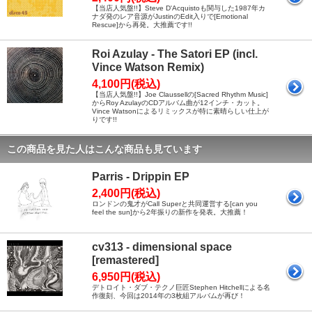
【当店人気盤!!】Steve D'Acquistoも関与した1987年カ
ナダ発のレア音源がJustinのEdit入りで[Emotional
Rescue]から再発。大推薦です!!
Roi Azulay - The Satori EP (incl.
Vince Watson Remix)
4,100円(税込)
【当店人気盤!!】Joe Claussellの[Sacred Rhythm Music]
からRoy AzulayのCDアルバム曲が12インチ・カット。
Vince Watsonによるリミックスが特に素晴らしい仕上が
りです!!
この商品を見た人はこんな商品も見ています
Parris - Drippin EP
2,400円(税込)
ロンドンの鬼才がCall Superと共同運営する[can you
feel the sun]から2年振りの新作を発表。大推薦！
cv313 - dimensional space
[remastered]
6,950円(税込)
デトロイト・ダブ・テクノ巨匠Stephen Hitchellによる名
作復刻、今回は2014年の3枚組アルバムが再び！