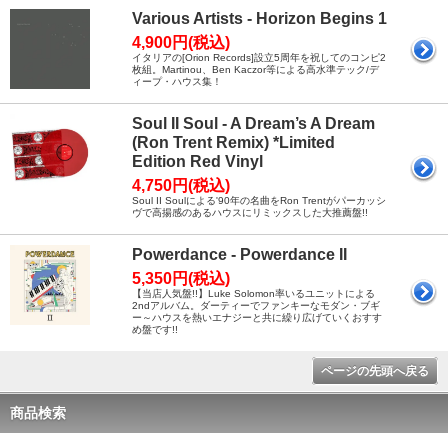
Various Artists - Horizon Begins 1
4,900円(税込)
イタリアの[Orion Records]設立5周年を祝してのコンピ2
枚組。Martinou、Ben Kaczor等による高水準テック/デ
ィープ・ハウス集！
Soul II Soul - A Dream’s A Dream
(Ron Trent Remix) *Limited
Edition Red Vinyl
4,750円(税込)
Soul II Soulによる'90年の名曲をRon Trentがパーカッシ
ヴで高揚感のあるハウスにリミックスした大推薦盤!!
Powerdance - Powerdance II
5,350円(税込)
【当店人気盤!!】Luke Solomon率いるユニットによる
2ndアルバム。ダーティーでファンキーなモダン・ブギ
ー～ハウスを熱いエナジーと共に繰り広げていくおすす
め盤です!!
ページの先頭へ戻る
商品検索