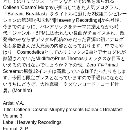
としてのリミックス・ワークなどでその名を知られる
Colleen 'Cosmo' Murphyが担当してきた人気プログラム、
『Balearic Breakfast』をタイトルに冠した2枚組コンピレー
ションの第3弾がUK名門[Heavenly Recordings]から登場。
今までのように、バレアリックをテーマに据えながら時
代・ジャンル・BPMに囚われない良曲がチョイスされ、既
発曲のみならずデジタル配信のみだった音源の初アナログ
化も多数含んだ大充実の内容となっております。中でもや
はり、Cosmodelicaとしてのリミックス2曲とアナログ化が
熱望されていたMildlifeのPrins Thomasリミックスが目玉と
いえるのではないでしょうか？その他、Zero 7やPrimal
Screamの原盤12インチは高騰している様子だったりもしま
す。今回も限定プレスとなっていますので手遅れにならな
いうちにどうぞ。大推薦盤！※ダウンロード・コード付
属。(Morihiro)
Artist: V.A.
Title: Colleen ‘Cosmo’ Murphy presents Balearic Breakfast
Volume 3
Label: Heavenly Recordings
Format: 2LP