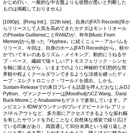
かじめ行い、一般的な中古盤よりも状態が悪いと判断した
ものは掲載しておりません)
[1080p]、[Rvng Intl.]、[12th Isle]、自身の[FATi Records]等か
らリリースして人気を高めてきたカナダはモントリオール
のPhoebe GuillemotことRAMZiが、昨年[Music From
Memory]から放った『Hyphea』に続くニュー・アルバムを
リリース。今回は、自身のホーム[FATi Records]から。軽や
かでいてキレのあるリズム・メイキング、動的にうねるサ
ブ・ベース、繊細で瑞々しいアトモスフェリック・シンセ
を軸に据えながら、いままでのように神秘的で幻想的な世
界観や程よくクールダウンできるような涼感を纏ったディ
ープ・エレクトロニック・ワールドを描出。しかも、
Sustain-Releaseでの来日プレイも話題を呼んだおなじみDJ
Python、ヴァンクーヴァーは[Moodhut]のCZ Wang、Danji
Buck-MooreことAnabasineもゲストで参加しています。ア
ンビエント/IDM/ダウンテンポ/ブレイクビート/バレアリッ
ク/チルアウトなど、多方面にアクセスできるような振れ幅
を有したサウンドを力むことなく自然体な感覚で繰り広げ
ている印象があり、両面通して30分未満という繰り返しさ
らりと楽しめる親しみやすさもナイス。聴くほどに魅力が