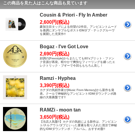
この商品を見た人はこんな商品も見ています
Cousin & Priori - Fly In Amber
2,600円(税込)
豪加注目タッグによる待望の2作目。アンビエントムード
を基調にダンサブルなポストIDMダブ・テックグルーヴ
を展開した充実作!!
Bogaz - I've Got Love
2,690円(税込)
好調の[Freestyle]からまたしても80'sブリット・ファン
ク音源が再発。軽やかで爽快なフィーリングを纏ったエ
レクトリック・ブギーで今回ももちろん良し！
Ramzi - Hyphea
3,390円(税込)
カナダの気鋭作家が[Music From Memory]から新作を発
表。クールで神秘的なアンビエント/IDM/ダウンテンポ路
線の大推薦盤です!!
RAMZi - moon tan
3,650円(税込)
【当店人気盤!!】カナダの気鋭による新作は、アンビエン
ト/チルアウト/ダブといった要素を取り入れた清涼で神秘
的なIDM/ダウンテンポ・アルバム。おすすめ盤!!