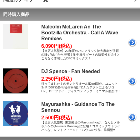
同時購入商品
Malcolm McLaren An The
Bootzilla Orchestra - Call A Wave
Remixes
6,090円(税込)
【当店人気盤!!】23年夏のバレアリック特大復刻が信頼
の[Be With]から登場！地中海リゾートの快楽性を余すと
ころなく体現したDFCリミックス！
DJ Spence - Fan Needed
2,250円(税込)
待ってました！のモントリオール[Doo]新作。ユニット
SnP 500で傑作/怪作を届けてきたアクトによるソロ
EP。ローファイ・ディスコティック・ミニマル強烈作！
Mayurashka - Guidance To The
Sennou
2,500円(税込)
【当店人気盤!!】東京拠点のMayurashkaが、なんとメル
ボルンの[Animals Dancing]に登場！コズミックでトライ
バルな、レフトフィールド・ハウスの快作。推薦盤!!