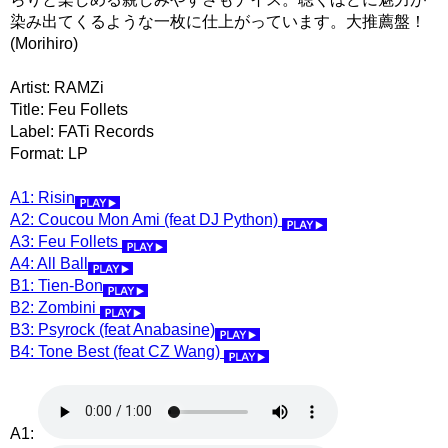
染み出てくるような一枚に仕上がっています。大推薦盤！
(Morihiro)
Artist: RAMZi
Title: Feu Follets
Label: FATi Records
Format: LP
A1: Risin
A2: Coucou Mon Ami (feat DJ Python)
A3: Feu Follets
A4: All Ball
B1: Tien-Bon
B2: Zombini
B3: Psyrock (feat Anabasine)
B4: Tone Best (feat CZ Wang)
A1: