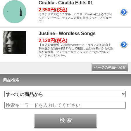
Giralda - Giralda Edits 01
2,350円(税込)
ミステリアスなミニマル・ハウサーGiraldaによるエディ
ット・シリーズ、ディスコ古典を捌きじっとりとグルー
ヴ！
Justine - Wordless Songs
2,120円(税込)
【当店人気盤!!】79年制作のオーストラリアの幻の自主
制作盤から2曲を初12"化して復刻した[Left Ear]からの新
作が大推薦。フォーキーかつアシッディーなソウルフ
ル・ジャズナンバー。
ページの先頭へ戻る
商品検索