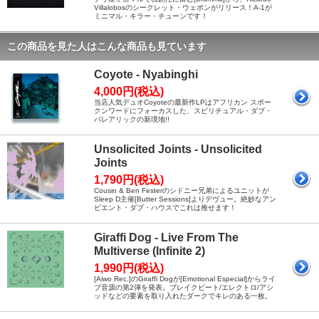
Villalobosのシークレット・ウェポンがリリース！A-1が
ミニマル・キラー・チューンです！
この商品を見た人はこんな商品も見ています
Coyote - Nyabinghi
4,000円(税込)
当店人気デュオCoyoteの最新作LPはアフリカン スポー
クンワードにフォーカスした、スピリチュアル・ダブ・
バレアリックの新境地!!
Unsolicited Joints - Unsolicited
Joints
1,790円(税込)
Cousin & Ben Festerのシドニー兄弟によるユニットが
Sleep D主催[Butter Sessions]よりデヴュー。絶妙なアン
ビエント・ダブ・ハウスでこれは推せます！
Giraffi Dog - Live From The
Multiverse (Infinite 2)
1,990円(税込)
[Aiwo Rec.]のGiraffi Dogが[Emotional Especial]からライ
ブ音源の第2弾を発表。ブレイクビート/エレクトロ/アシ
ッドなどの要素を取り入れたダークでキレのある一枚。