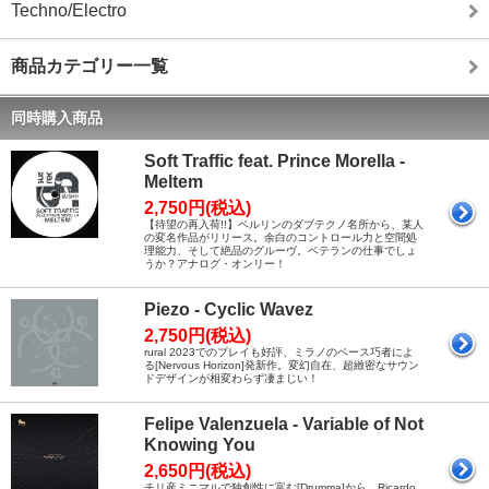
Techno/Electro
商品カテゴリー一覧
同時購入商品
Soft Traffic feat. Prince Morella -
Meltem
2,750円(税込)
【待望の再入荷!!】ベルリンのダブテクノ名所から、某人
の変名作品がリリース。余白のコントロール力と空間処
理能力、そして絶品のグルーヴ。ベテランの仕事でしょ
うか？アナログ・オンリー！
Piezo - Cyclic Wavez
2,750円(税込)
rural 2023でのプレイも好評、ミラノのベース巧者によ
る[Nervous Horizon]発新作。変幻自在、超緻密なサウン
ドデザインが相変わらず凄まじい！
Felipe Valenzuela - Variable of Not
Knowing You
2,650円(税込)
チリ産ミニマルで独創性に富む[Drumma]から、Ricardo