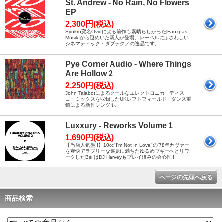
St. Andrew - No Rain, No Flowers
EP
2,300円(税込)
Synkro変名Ovidによる前作も素晴らしかった[Fauxpas
Musik]から謎めいた新人が登場。レーベルにふさわしい
シネマティック・ダブテクノの逸品です。
Pye Corner Audio - Where Things
Are Hollow 2
2,250円(税込)
John Talabotによるクールなエレクトロニカ・ディス
コ・ミックスを収録したUKレフトフィールド・ダンス重
鎮による新作シングル。
Luxxury - Reworks Volume 1
1,690円(税込)
【当店人気盤!!】10cc"I'm Not In Love"の'78年カヴァー
を爽快でラブリーな感覚に満ちたゆるめブギーへとリワ
ークしたB面はDJ Harveyもプレイ済みの会心作!!
ページの先頭へ戻る
商品検索