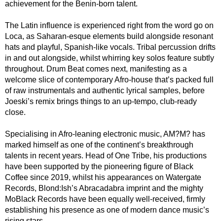
achievement for the Benin-born talent.
The Latin influence is experienced right from the word go on
Loca, as Saharan-esque elements build alongside resonant
hats and playful, Spanish-like vocals. Tribal percussion drifts
in and out alongside, whilst whirring key solos feature subtly
throughout. Drum Beat comes next, manifesting as a
welcome slice of contemporary Afro-house that’s packed full
of raw instrumentals and authentic lyrical samples, before
Joeski’s remix brings things to an up-tempo, club-ready
close.
Specialising in Afro-leaning electronic music, AM?M? has
marked himself as one of the continent’s breakthrough
talents in recent years. Head of One Tribe, his productions
have been supported by the pioneering figure of Black
Coffee since 2019, whilst his appearances on Watergate
Records, Blond:Ish’s Abracadabra imprint and the mighty
MoBlack Records have been equally well-received, firmly
establishing his presence as one of modern dance music’s
rising stars.