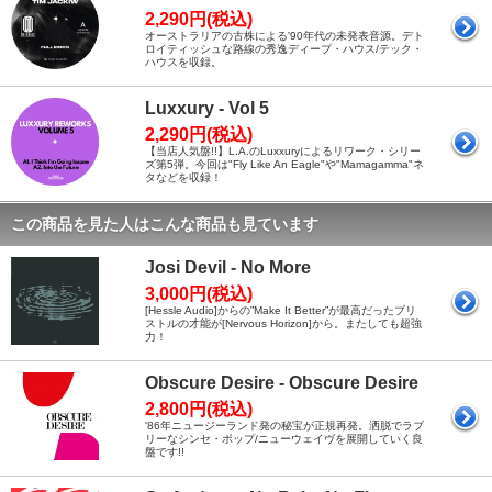
2,290円(税込)
オーストラリアの古株による'90年代の未発表音源。デト
ロイティッシュな路線の秀逸ディープ・ハウス/テック・
ハウスを収録。
Luxxury - Vol 5
2,290円(税込)
【当店人気盤!!】L.A.のLuxxuryによるリワーク・シリー
ズ第5弾。今回は"Fly Like An Eagle"や"Mamagamma"ネ
タなどを収録！
この商品を見た人はこんな商品も見ています
Josi Devil - No More
3,000円(税込)
[Hessle Audio]からの”Make It Better”が最高だったブリ
ストルの才能が[Nervous Horizon]から。またしても超強
力！
Obscure Desire - Obscure Desire
2,800円(税込)
'86年ニュージーランド発の秘宝が正規再発。洒脱でラブ
リーなシンセ・ポップ/ニューウェイヴを展開していく良
盤です!!