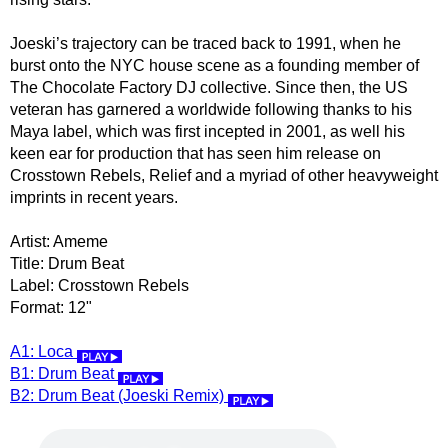
Joeski’s trajectory can be traced back to 1991, when he
burst onto the NYC house scene as a founding member of
The Chocolate Factory DJ collective. Since then, the US
veteran has garnered a worldwide following thanks to his
Maya label, which was first incepted in 2001, as well his
keen ear for production that has seen him release on
Crosstown Rebels, Relief and a myriad of other heavyweight
imprints in recent years.
Artist: Ameme
Title: Drum Beat
Label: Crosstown Rebels
Format: 12"
A1: Loca
B1: Drum Beat
B2: Drum Beat (Joeski Remix)